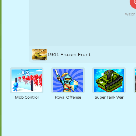
KUKLA
BULMACA
REAKSIYON
RETRO
ROBOT
STRATEJI
BECERI
TANK
TENIS
TIC TAC TOE
1941 Frozen Front
Mob Control
Royal Offense
Super Tank War