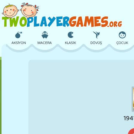
AKSIYON
MACERA
KLASIK
DÖVÜŞ
ÇOCUK
3D
UÇAK
UZAYLI
DENGE
BASKETBOL
KALE
SATRANÇ
ÇILGIN
SAVUNMA
DINOZOR
KIZ
GOLF
ATLAMA
MATEMATIK
LABIRENT