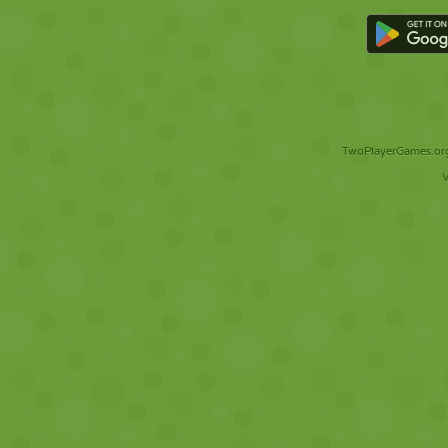
TwoPlayerGames.org 
V