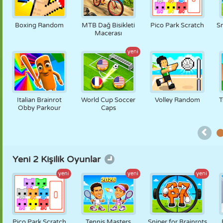
KUKLA
BULMACA
REAKSIYON
RETRO
ROBOT
Boxing Random
MTB Dağ Bisikleti
Pico Park Scratch
Sn
Macerası
yeni
STRATEJI
BECERI
TANK
TENIS
TIC TAC TOE
Italian Brainrot
World Cup Soccer
Volley Random
T
Obby Parkour
Caps
Yeni 2 Kişilik Oyunlar
yeni
yeni
yeni
Pico Park Scratch
Tennis Masters
Sniper for Brainrots