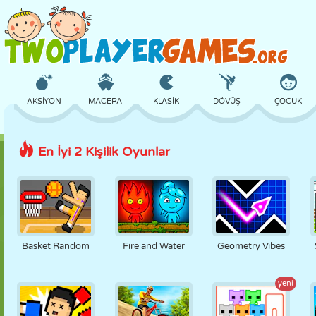
AKSIYON
MACERA
KLASIK
DÖVÜŞ
ÇOCUK
En İyi 2 Kişilik Oyunlar
3D
UÇAK
UZAYLI
DENGE
BASKETBOL
KALE
SATRANÇ
ÇILGIN
SAVUNMA
DINOZOR
Basket Random
Fire and Water
Geometry Vibes
KIZ
GOLF
ATLAMA
MATEMATIK
LABIRENT
yeni