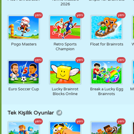
2026
yeni
yeni
yeni
Pogo Masters
Retro Sports
Float for Brainrots
W
Champion
yeni
yeni
yeni
Euro Soccer Cup
Lucky Brainrot
Break a Lucky Egg
M
Blocks Online
Brainrots
Tek Kişilik Oyunlar
yeni
yeni
yeni