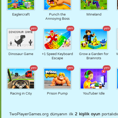
Eaglercraft
Punch the
Mineland
Annoying Boss
yeni
yeni
yeni
Dinosaur Game
+1 Speed Keyboard
Grow a Garden for
Escape
Brainrots
yeni
yeni
yeni
Racing in City
Prison Pump
YouTuber Idle
TwoPlayerGames.org dünyanın ilk
2 kişilik oyun
portalıdı