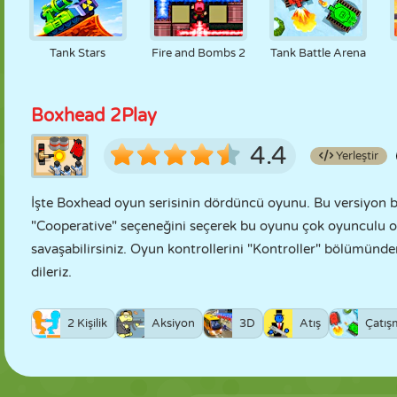
Tank Stars
Fire and Bombs 2
Tank Battle Arena
Boxhead 2Play
4.4
Yerleştir
İşte Boxhead oyun serisinin dördüncü oyunu. Bu versiyon 
"Cooperative" seçeneğini seçerek bu oyunu çok oyunculu olar
savaşabilirsiniz. Oyun kontrollerini "Kontroller" bölümünden g
dileriz.
2 Kişilik
Aksiyon
3D
Atış
Çatış