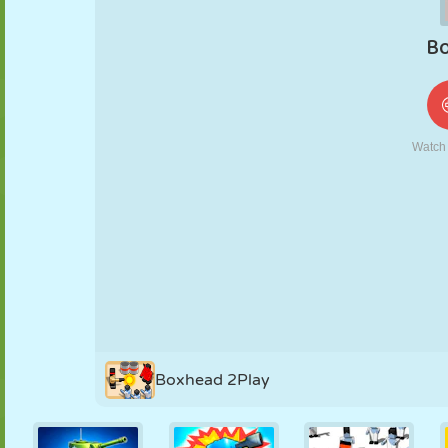
KUKLA
BULMACA
REAKSIYON
RETRO
ROBOT
STRATEJI
BECERI
TANK
TENIS
TIC TAC TOE
Boxhead 2Play