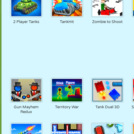
2 Player Tanks
TankHit
Zombie to Shoot
Gun Mayhem
Territory War
Tank Duel 3D
S
Redux