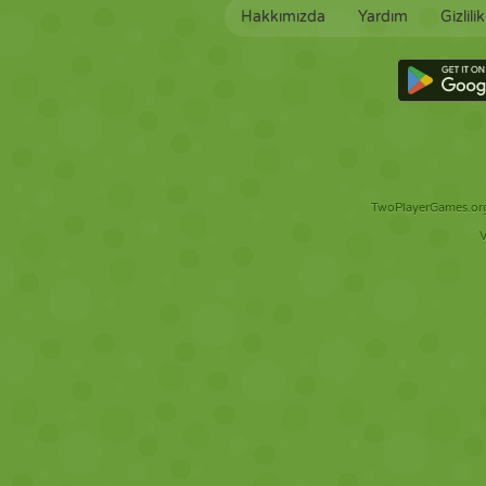
Hakkımızda
Yardım
Gizlili
TwoPlayerGames.org 
V