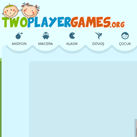
AKSIYON
MACERA
KLASIK
DÖVÜŞ
ÇOCUK
3D
UÇAK
UZAYLI
DENGE
BASKETBOL
KALE
SATRANÇ
ÇILGIN
SAVUNMA
DINOZOR
KIZ
GOLF
ATLAMA
MATEMATIK
LABIRENT