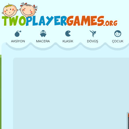
AKSIYON
MACERA
KLASIK
DÖVÜŞ
ÇOCUK
3D
UÇAK
UZAYLI
DENGE
BASKETBOL
KALE
SATRANÇ
ÇILGIN
SAVUNMA
DINOZOR
KIZ
GOLF
ATLAMA
MATEMATIK
LABIRENT