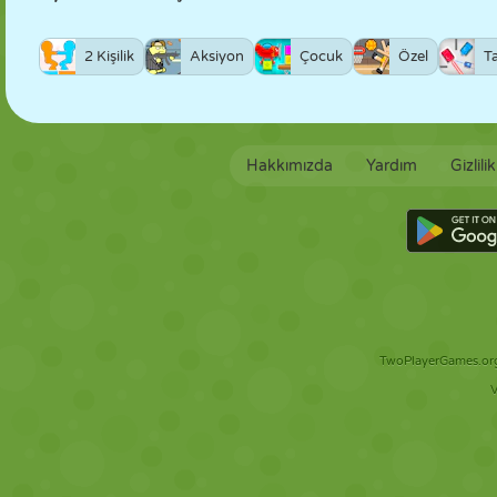
2 Kişilik
Aksiyon
Çocuk
Özel
T
Hakkımızda
Yardım
Gizlili
TwoPlayerGames.org 
V