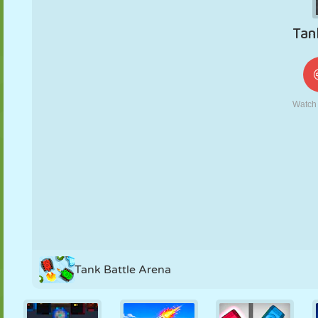
KUKLA
BULMACA
REAKSIYON
RETRO
ROBOT
STRATEJI
BECERI
TANK
TENIS
TIC TAC TOE
Tank Battle Arena