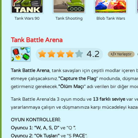
Tank Wars 90
Tank Shooting
Blob Tank Wars
Tank Battle Arena
4.2
Yerleştir
Tank Battle Arena
, tank savaşları için çeşitli modlar içeren
etmeye çalışacaksınız.
"Capture the Flag
" modunda, düşman 
getirmeniz gerekecek.
"Ölüm Maçı
" adı verilen bir diğer m
Tank Battle Arena'da 3 oyun modu ve
13 farklı seviye
var ve
yararlanmaya çalışın ve düşmanınıza karşı mücadeleyi kaza
OYUN KONTROLLERİ:
Oyuncu 1: "W, A, S, D"
ve "Q
".
Oyuncu 2: "Ok Tuşları"
ve "S
PACE
".