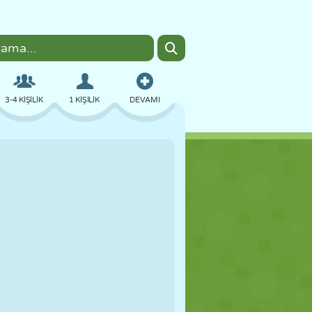
3-4 KIŞILIK
1 KIŞILIK
DEVAMI
BOMBACI
TARAYICI
ARABA
UÇUŞ
YEMEK
EĞLENCELI
PIXEL ART
PLATFORM
HAVUZ