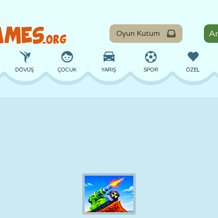
Oyun Kutum
DÖVÜŞ
ÇOCUK
YARIŞ
SPOR
ÖZEL
DENGE
BASKETBOL
ÇATIŞMA
BILARDO
MASA
SAVUNMA
DINOZOR
SÜRÜŞ
EĞITICI
KAÇIŞ
MATEMATIK
LABIRENT
CANAVAR
MOTOSIKLET
ONLINE