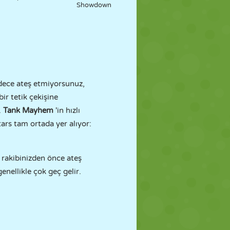
Showdown
dece ateş etmiyorsunuz,
r tetik çekişine
.
Tank Mayhem
'in hızlı
tars tam ortada yer alıyor:
 rakibinizden önce ateş
genellikle çok geç gelir.