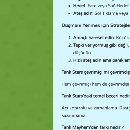
Hedef:
Fare veya Sağ Hedef
Ateş edin:
Sol Tıklama veya
Düşmanı Yenmek için Stratejile
Amaçlı hareket edin.
Küçük a
Tepki veriyormuş gibi değil,
düşünün.
Hızlı ateş edin ama panikle
Tank Stars çevrimiçi mi çevrimdış
Hem çevrimiçi hem de çevrimdışı ol
Tank Stars'daki temel beceri nedi
Açı kontrolü ve zamanlama. Rastge
kazanırsınız.
Tank Mayhem
'den farkı nedir
?