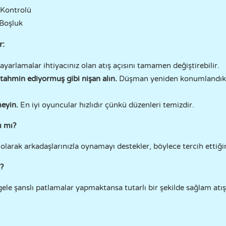
 Kontrolü
 Boşluk
r:
yarlamalar ihtiyacınız olan atış açısını tamamen değiştirebilir.
 tahmin ediyormuş gibi nişan alın.
Düşman yeniden konumlandıkt
meyin.
En iyi oyuncular hızlıdır çünkü düzenleri temizdir.
ı mı?
arak arkadaşlarınızla oynamayı destekler, böylece tercih ettiğini
r?
le şanslı patlamalar yapmaktansa tutarlı bir şekilde sağlam atış