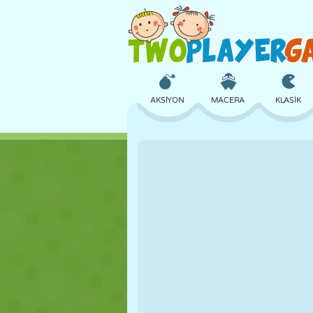
AKSIYON
MACERA
KLASIK
3D
UÇAK
UZAYLI
KALE
SATRANÇ
ÇILGIN
KIZ
GOLF
ATLAMA