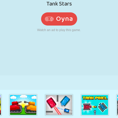
RETRO
ROBOT
KOŞU
OKUL
ATIŞ
TENIS
TIC TAC TOE
DOKUNMATIK
KULE
KAMYON