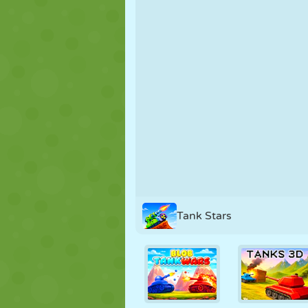
KUKLA
BULMACA
REAKSIYON
STRATEJI
BECERI
TANK
Tank Stars