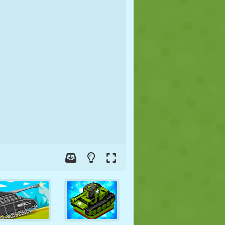
FUTBOL
UZAY
ÇÖP ADAM
SAVAŞ
GÜREŞ
ZOMBI