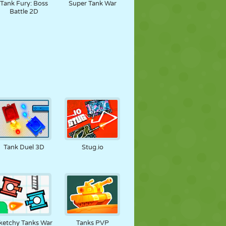
Tank Fury: Boss
Super Tank War
Battle 2D
Tank Duel 3D
Stug.io
ketchy Tanks War
Tanks PVP