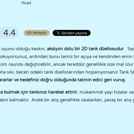
Road
4.4
Yerleştir
kıl oyunu olduğu keskin,
aksiyon dolu bir 2D tank düellosudur
. Sa
okuyorsunuz, ardından bunu temiz bir açıya ve kendinden emin bi
üm raundu değiştirebilir, ancak tereddüt genellikle size mal olur
aha sıkı, beceri odaklı tank düellolarından hoşlanıyorsanız Tank S
kararlar ve hedefiniz doğru olduğunda tatmin edici geri vuruş
.
a bulmak için tankınızı hareket ettirir
, mükemmel yayı hizalar ve
kin kalmaktır. Acele bir atış genellikle ıskalarken, yavaş bir atış 