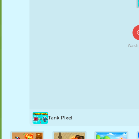
KUKLA
BULMACA
REAKSIYON
RETRO
ROBOT
STRATEJI
BECERI
TANK
TENIS
TIC TAC TOE
Tank Pixel