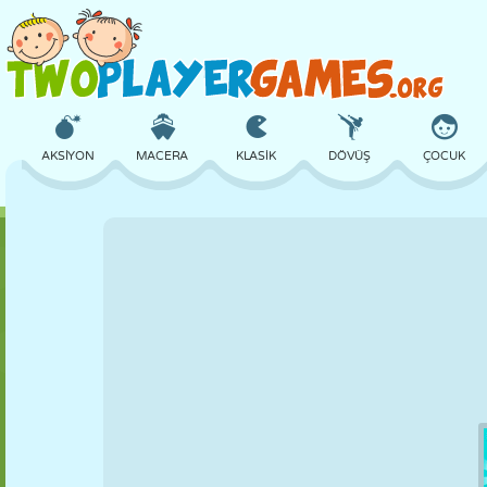
AKSIYON
MACERA
KLASIK
DÖVÜŞ
ÇOCUK
3D
UÇAK
UZAYLI
DENGE
BASKETBOL
KALE
SATRANÇ
ÇILGIN
SAVUNMA
DINOZOR
KIZ
GOLF
ATLAMA
MATEMATIK
LABIRENT