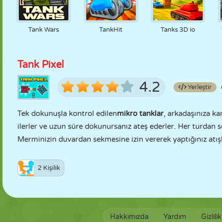
Tank Wars
TankHit
Tanks 3D io
Tank Pixel
4.2
Yerleştir
Tek dokunuşla kontrol edilen
mikro tanklar
, arkadaşınıza ka
ilerler ve uzun süre dokunursanız ateş ederler. Her turdan 
Merminizin duvardan sekmesine izin vererek yaptığınız atışlar
2 Kişilik
Hakkımızda
Yardım
Gizlili