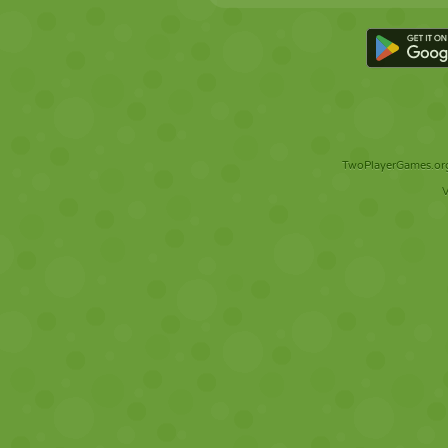
TwoPlayerGames.org 
V