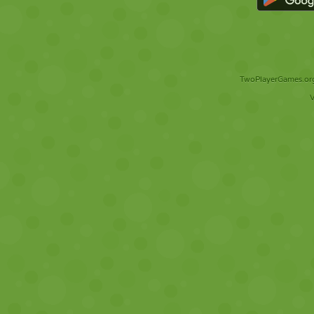
TwoPlayerGames.org 
V