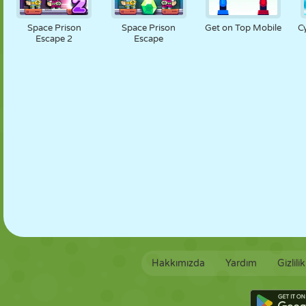
KUKLA
BULMACA
REAKSIYON
RETRO
ROBOT
Space Prison
Space Prison
Get on Top Mobile
C
Escape 2
Escape
STRATEJI
BECERI
TANK
TENIS
TIC TAC TOE
Hakkımızda
Yardım
Gizlili