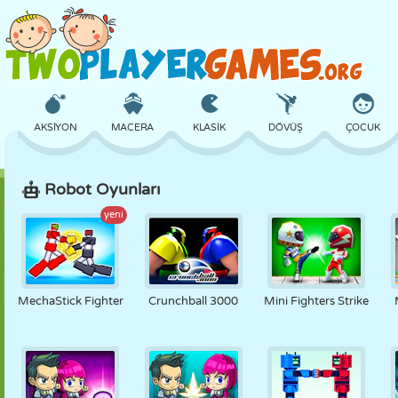
AKSIYON
MACERA
KLASIK
DÖVÜŞ
ÇOCUK
Robot Oyunları
3D
UÇAK
UZAYLI
DENGE
BASKETBOL
yeni
KALE
SATRANÇ
ÇILGIN
SAVUNMA
DINOZOR
MechaStick Fighter
Crunchball 3000
Mini Fighters Strike
KIZ
GOLF
ATLAMA
MATEMATIK
LABIRENT