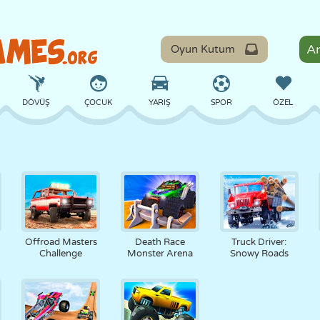
Oyun Kutum
DÖVÜŞ
ÇOCUK
YARIŞ
SPOR
ÖZEL
DENGE
BASKETBOL
ÇATIŞMA
BILARDO
MASA
SAVUNMA
DINOZOR
SÜRÜŞ
EĞITICI
KAÇIŞ
Offroad Masters
Death Race
Truck Driver:
Challenge
Monster Arena
Snowy Roads
MATEMATIK
LABIRENT
CANAVAR
MOTOSIKLET
ONLINE