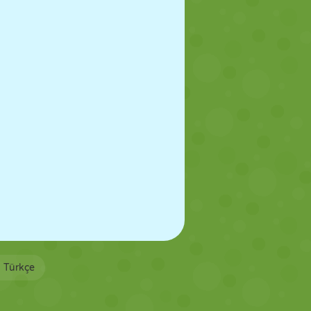
FUTBOL
UZAY
ÇÖP ADAM
SAVAŞ
GÜREŞ
ZOMBI
Türkçe