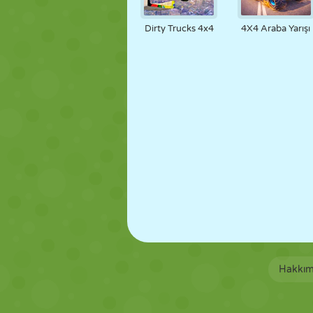
KUKLA
BULMACA
REAKSIYON
Dirty Trucks 4x4
4X4 Araba Yarışı
STRATEJI
BECERI
TANK
Hakkım