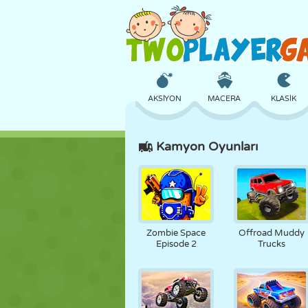
AKSIYON
MACERA
KLASIK
Kamyon Oyunları
3D
UÇAK
UZAYLI
KALE
SATRANÇ
ÇILGIN
Zombie Space
Offroad Muddy
Episode 2
Trucks
KIZ
GOLF
ATLAMA