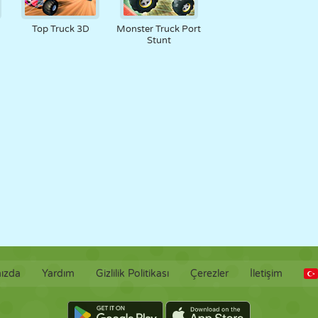
RETRO
ROBOT
KOŞU
OKUL
ATIŞ
Top Truck 3D
Monster Truck Port
Stunt
TENIS
TIC TAC TOE
DOKUNMATIK
KULE
KAMYON
ızda
Yardım
Gizlilik Politikası
Çerezler
İletişim