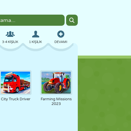
3-4 KIŞILIK
1 KIŞILIK
DEVAMI
BOMBACI
TARAYICI
ARABA
UÇUŞ
YEMEK
EĞLENCELI
City Truck Driver
Farming Missions
2023
PIXEL ART
PLATFORM
HAVUZ