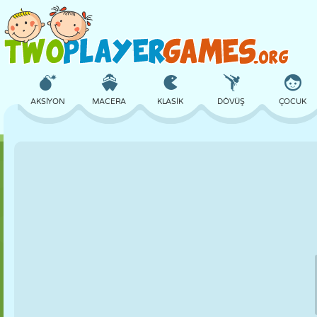
AKSIYON
MACERA
KLASIK
DÖVÜŞ
ÇOCUK
3D
UÇAK
UZAYLI
DENGE
BASKETBOL
KALE
SATRANÇ
ÇILGIN
SAVUNMA
DINOZOR
KIZ
GOLF
ATLAMA
MATEMATIK
LABIRENT