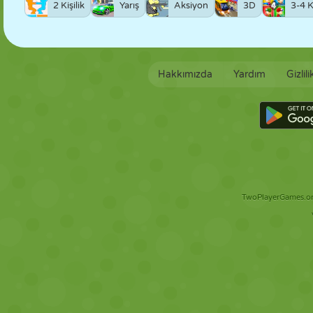
2 Kişilik
Yarış
Aksiyon
3D
3-4 Ki
Hakkımızda
Yardım
Gizlil
TwoPlayerGames.org