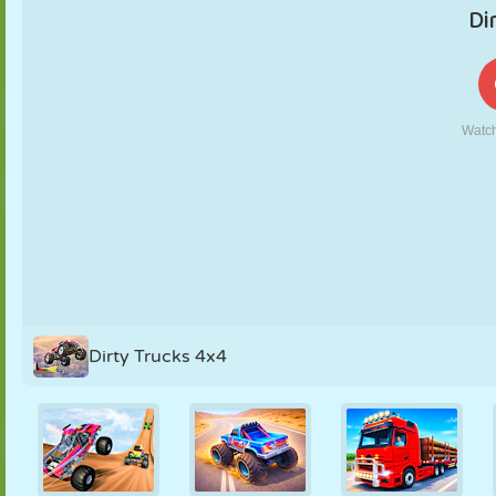
KUKLA
BULMACA
REAKSIYON
RETRO
ROBOT
STRATEJI
BECERI
TANK
TENIS
TIC TAC TOE
Dirty Trucks 4x4