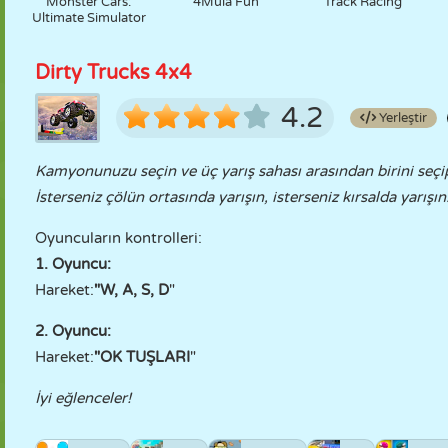
Monster Cars:
4Mula Fun
Track Racing
Ultimate Simulator
Dirty Trucks 4x4
4.2
Yerleştir
Kamyonunuzu seçin ve üç yarış sahası arasından birini seçip y
İsterseniz çölün ortasında yarışın, isterseniz kırsalda yarış
Oyuncuların kontrolleri:
1. Oyuncu:
Hareket:
"W, A, S, D
"
2. Oyuncu:
Hareket:
"OK TUŞLARI
"
İyi eğlenceler!