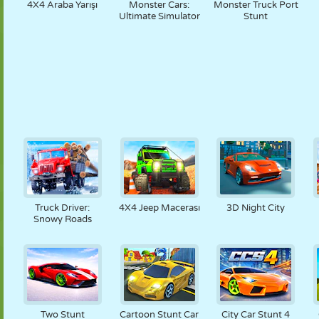
4X4 Araba Yarışı
Monster Cars:
Monster Truck Port
Ultimate Simulator
Stunt
Truck Driver:
4X4 Jeep Macerası
3D Night City
Snowy Roads
Two Stunt
Cartoon Stunt Car
City Car Stunt 4