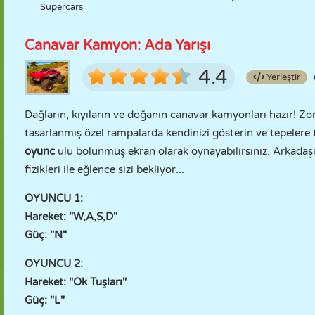
Supercars
Canavar Kamyon: Ada Yarışı
4.4
Yerleştir
Dağların, kıyıların ve doğanın canavar kamyonları hazır! Zo
tasarlanmış özel rampalarda kendinizi gösterin ve tepelere 
oyunc
ulu bölünmüş ekran olarak oynayabilirsiniz. Arkadaşı
fizikleri ile eğlence sizi bekliyor...
OYUNCU 1:
Hareket: "W,A,S,D"
Güç: "N"
OYUNCU 2:
Hareket: "Ok Tuşları"
Güç: "L"