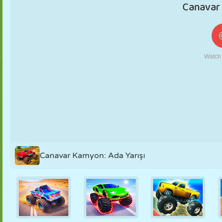
KUKLA
BULMACA
REAKSIYON
RETRO
ROBOT
STRATEJI
BECERI
TANK
TENIS
TIC TAC TOE
Canavar Kamyon: Ada Yarışı