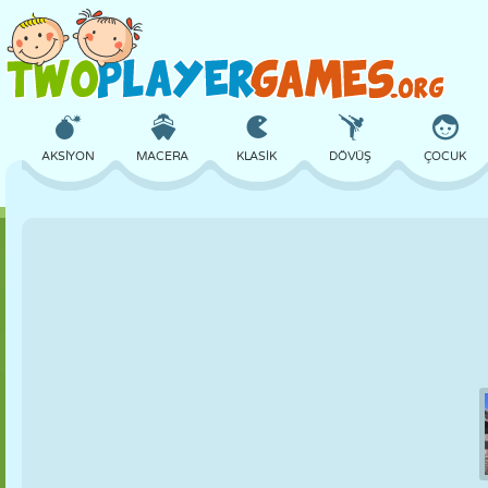
AKSIYON
MACERA
KLASIK
DÖVÜŞ
ÇOCUK
3D
UÇAK
UZAYLI
DENGE
BASKETBOL
KALE
SATRANÇ
ÇILGIN
SAVUNMA
DINOZOR
KIZ
GOLF
ATLAMA
MATEMATIK
LABIRENT