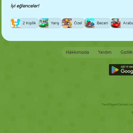
İyi eğlenceler!
2 Kişilik
Yarış
Özel
Beceri
Arab
Hakkımızda
Yardım
Gizlili
TwoPlayerGames.org 
V