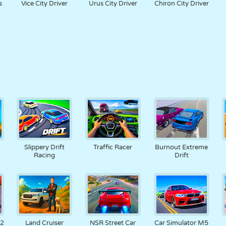
s
Vice City Driver
Urus City Driver
Chiron City Driver
Slippery Drift
Traffic Racer
Burnout Extreme
Racing
Drift
 2
Land Cruiser
NSR Street Car
Car Simulator M5