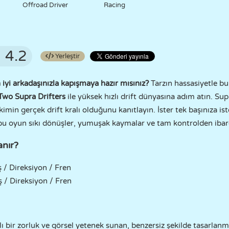
Offroad Driver
Racing
4.2
Yerleştir
 iyi arkadaşınızla kapışmaya hazır mısınız?
Tarzın hassasiyetle bu
Two Supra Drifters
ile yüksek hızlı drift dünyasına adım atın. Supr
kimin gerçek drift kralı olduğunu kanıtlayın. İster tek başınıza ist
, bu oyun sıkı dönüşler, yumuşak kaymalar ve tam kontrolden ibar
anır?
ş / Direksiyon / Fren
ş / Direksiyon / Fren
klı bir zorluk ve görsel yetenek sunan, benzersiz şekilde tasarlanmı