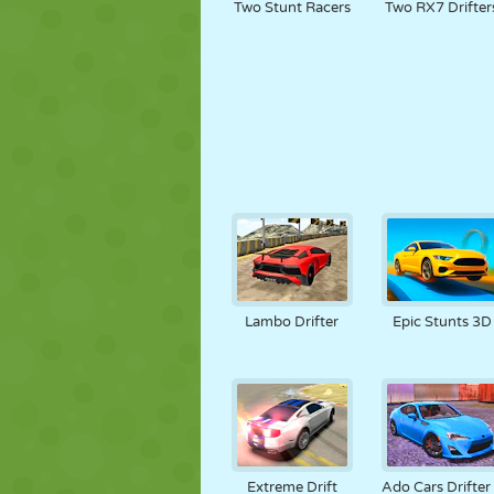
Two Stunt Racers
Two RX7 Drifter
Lambo Drifter
Epic Stunts 3D
Extreme Drift
Ado Cars Drifter