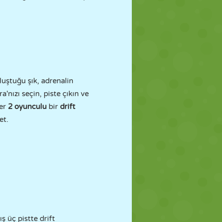
luştuğu şık, adrenalin
a'nızı seçin, piste çıkın ve
er
2 oyunculu
bir
drift
et.
ş üç pistte drift