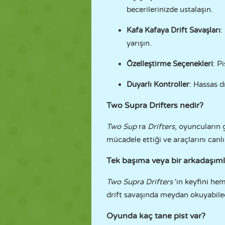
becerilerinizde ustalaşın.
Kafa Kafaya Drift Savaşları
:
yarışın.
Özelleştirme Seçenekleri
: P
Duyarlı Kontroller
: Hassas d
Two Supra Drifters nedir?
Two Sup
ra
Drifters
, oyuncuların 
mücadele ettiği ve araçlarını canlı
Tek başıma veya bir arkadaşıml
Two Supra Drifters
'ın keyfini hem
drift savaşında meydan okuyabilec
Oyunda kaç tane pist var?