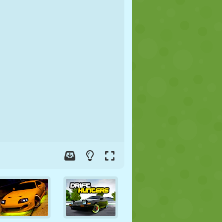
FUTBOL
UZAY
ÇÖP ADAM
SAVAŞ
GÜREŞ
ZOMBI