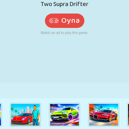
RETRO
ROBOT
KOŞU
OKUL
ATIŞ
TENIS
TIC TAC TOE
DOKUNMATIK
KULE
KAMYON