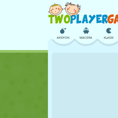
AKSIYON
MACERA
KLASIK
3D
UÇAK
UZAYLI
KALE
SATRANÇ
ÇILGIN
KIZ
GOLF
ATLAMA