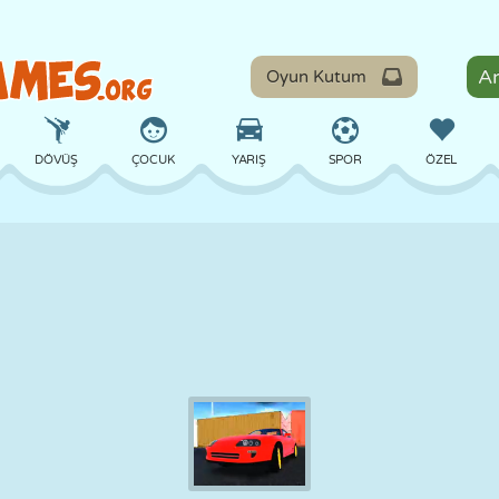
Oyun Kutum
DÖVÜŞ
ÇOCUK
YARIŞ
SPOR
ÖZEL
DENGE
BASKETBOL
ÇATIŞMA
BILARDO
MASA
SAVUNMA
DINOZOR
SÜRÜŞ
EĞITICI
KAÇIŞ
MATEMATIK
LABIRENT
CANAVAR
MOTOSIKLET
ONLINE