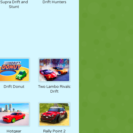
Supra Drift and
Drift Hunters
Stunt
Drift Donut
Two Lambo Rivals:
Drift
Hotgear
Rally Point 2