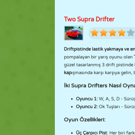
Two Supra Drifter
Drift
pistinde lastik yakmaya ve en
pompalayan bir yarış oyunu olan
güzel tasarlanmış 3 drift pistinde 
kap
ışmasında karşı karşıya gelin
İki Supra Drifters Nasıl Oyn
Oyuncu 1:
W, A, S, D - Sürü
Oyuncu 2:
Ok Tuşları - Sürü
Oyun Özellikleri:
Üç Çarpıcı Pist
: Her biri far