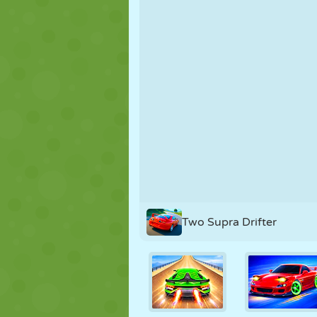
KUKLA
BULMACA
REAKSIYON
STRATEJI
BECERI
TANK
Two Supra Drifter