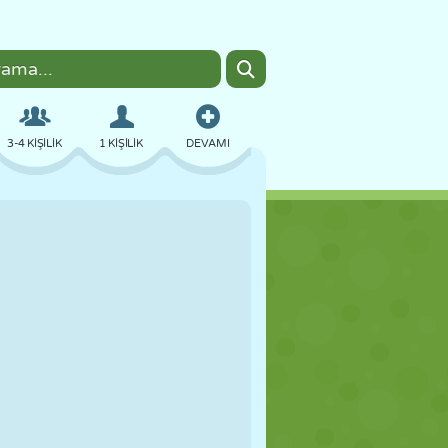
3-4 KIŞILIK
1 KIŞILIK
DEVAMI
BOMBACI
TARAYICI
ARABA
UÇUŞ
YEMEK
EĞLENCELI
PIXEL ART
PLATFORM
HAVUZ