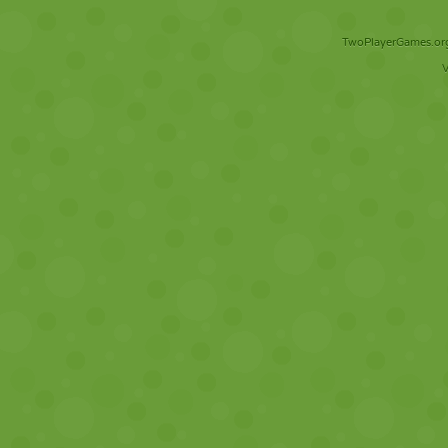
TwoPlayerGames.org 
V