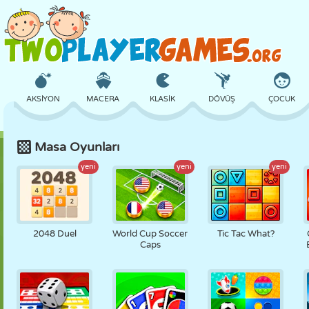
AKSIYON
MACERA
KLASIK
DÖVÜŞ
ÇOCUK
Masa Oyunları
3D
UÇAK
UZAYLI
DENGE
BASKETBOL
yeni
yeni
yeni
KALE
SATRANÇ
ÇILGIN
SAVUNMA
DINOZOR
2048 Duel
World Cup Soccer
Tic Tac What?
Caps
KIZ
GOLF
ATLAMA
MATEMATIK
LABIRENT