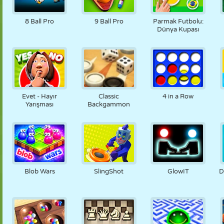
8 Ball Pro
9 Ball Pro
Parmak Futbolu:
Dünya Kupası
Evet - Hayır
Classic
4 in a Row
Yarışması
Backgammon
Blob Wars
SlingShot
GlowIT
D