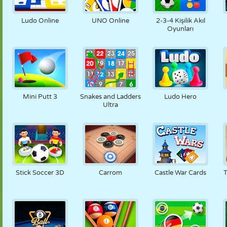
KUKLA
BULMACA
REAKSIYON
RETRO
ROBOT
Ludo Online
UNO Online
2-3-4 Kişilik Akıl
Oyunları
STRATEJI
BECERI
TANK
TENIS
TIC TAC TOE
Mini Putt 3
Snakes and Ladders
Ludo Hero
Ultra
Stick Soccer 3D
Carrom
Castle War Cards
T