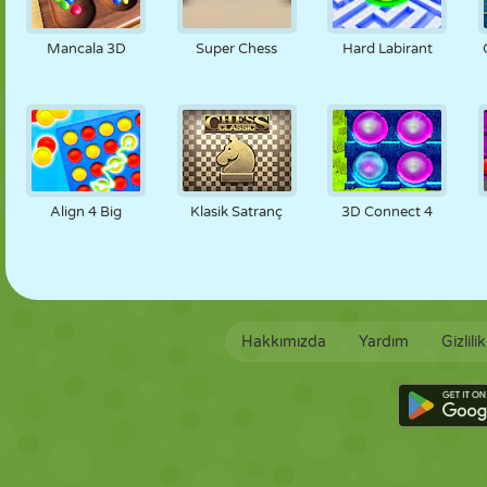
Mancala 3D
Super Chess
Hard Labirant
Align 4 Big
Klasik Satranç
3D Connect 4
Hakkımızda
Yardım
Gizlili