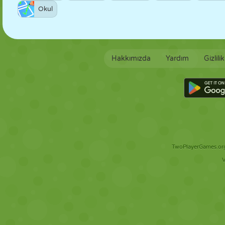
Okul
Hakkımızda
Yardım
Gizlili
TwoPlayerGames.org 
V