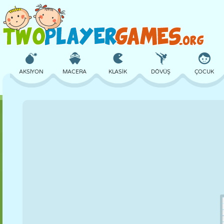
AKSIYON
MACERA
KLASIK
DÖVÜŞ
ÇOCUK
3D
UÇAK
UZAYLI
DENGE
BASKETBOL
KALE
SATRANÇ
ÇILGIN
SAVUNMA
DINOZOR
KIZ
GOLF
ATLAMA
MATEMATIK
LABIRENT