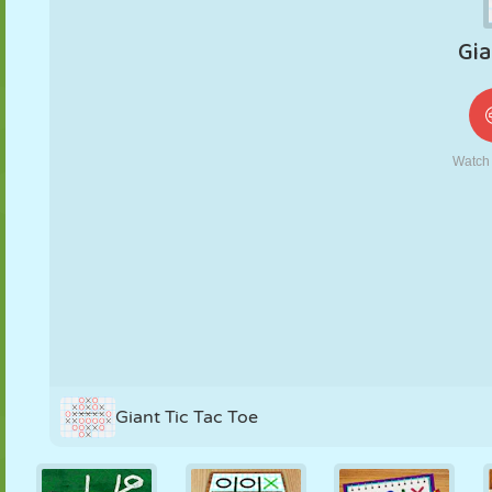
KUKLA
BULMACA
REAKSIYON
RETRO
ROBOT
STRATEJI
BECERI
TANK
TENIS
TIC TAC TOE
Giant Tic Tac Toe