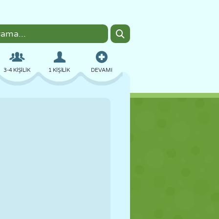
3-4 KIŞILIK
1 KIŞILIK
DEVAMI
BOMBACI
TARAYICI
ARABA
UÇUŞ
YEMEK
EĞLENCELI
PIXEL ART
PLATFORM
HAVUZ