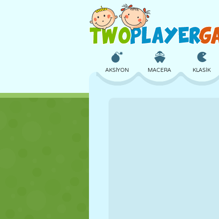
AKSIYON
MACERA
KLASIK
3D
UÇAK
UZAYLI
KALE
SATRANÇ
ÇILGIN
KIZ
GOLF
ATLAMA