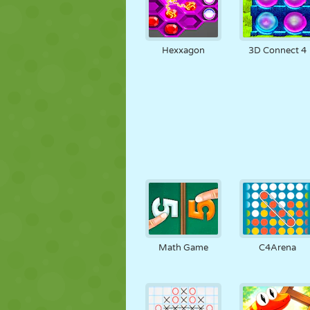
Hexxagon
3D Connect 4
Math Game
C4Arena