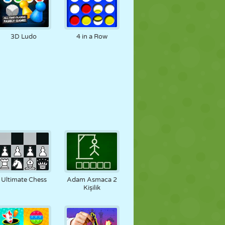
3D Ludo
4 in a Row
Ultimate Chess
Adam Asmaca 2
Kişilik