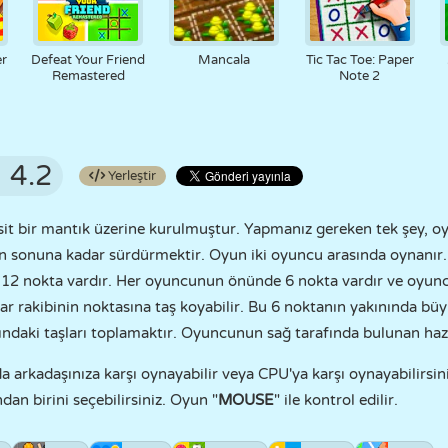
r
Defeat Your Friend
Mancala
Tic Tac Toe: Paper
Remastered
Note 2
4.2
Yerleştir
sit bir mantık üzerine kurulmuştur. Yapmanız gereken tek şey, o
un sonuna kadar sürdürmektir. Oyun iki oyuncu arasında oynanır
 12 nokta vardır. Her oyuncunun önünde 6 nokta vardır ve oyuncu
ar rakibinin noktasına taş koyabilir. Bu 6 noktanın yakınında büy
ındaki taşları toplamaktır. Oyuncunun sağ tarafında bulunan hazi
rkadaşınıza karşı oynayabilir veya CPU'ya karşı oynayabilirsini
dan birini seçebilirsiniz. Oyun "
MOUSE
" ile kontrol edilir.