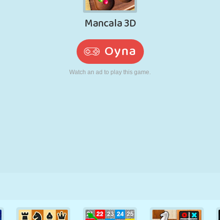
RETRO
ROBOT
KOŞU
OKUL
ATIŞ
TENIS
TIC TAC TOE
DOKUNMATIK
KULE
KAMYON