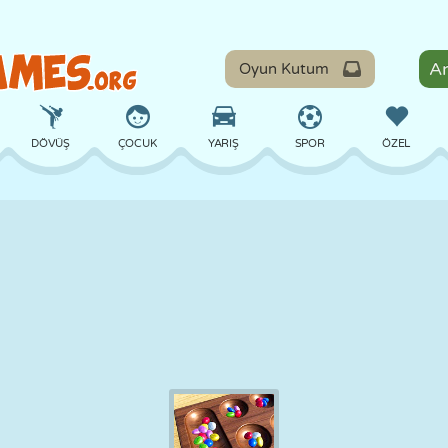
Oyun Kutum
DÖVÜŞ
ÇOCUK
YARIŞ
SPOR
ÖZEL
DENGE
BASKETBOL
ÇATIŞMA
BILARDO
MASA
SAVUNMA
DINOZOR
SÜRÜŞ
EĞITICI
KAÇIŞ
MATEMATIK
LABIRENT
CANAVAR
MOTOSIKLET
ONLINE