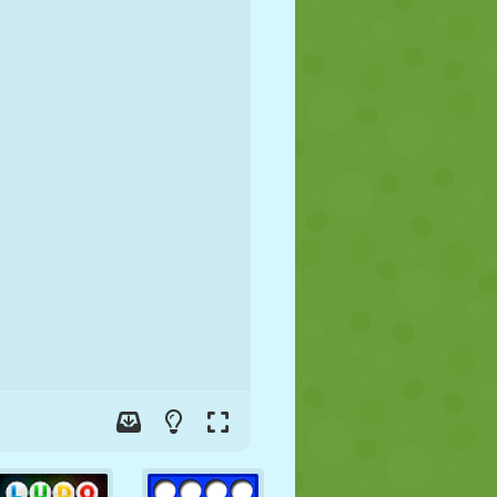
FUTBOL
UZAY
ÇÖP ADAM
SAVAŞ
GÜREŞ
ZOMBI