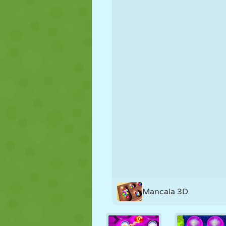
KUKLA
BULMACA
REAKSIYON
STRATEJI
BECERI
TANK
Mancala 3D