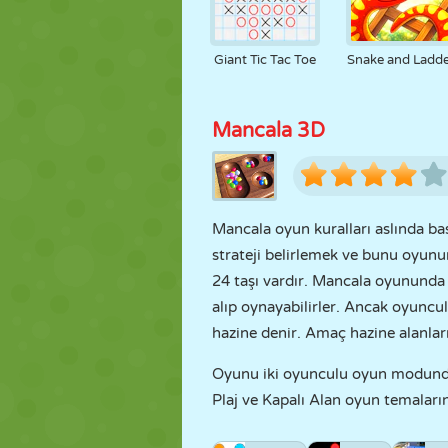
Giant Tic Tac Toe
Snake and Ladde
Mancala 3D
Mancala oyun kuralları aslında ba
strateji belirlemek ve bunu oyun
24 taşı vardır. Mancala oyununda
alıp oynayabilirler. Ancak oyuncul
hazine denir. Amaç hazine alanlar
Oyunu iki oyunculu oyun modunda a
Plaj ve Kapalı Alan oyun temaların