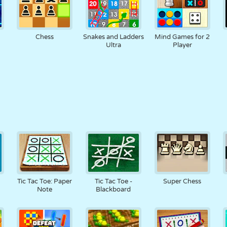
Chess
Snakes and Ladders
Mind Games for 2
Ultra
Player
Tic Tac Toe: Paper
Tic Tac Toe -
Super Chess
Note
Blackboard