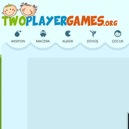
AKSIYON
MACERA
KLASIK
DÖVÜŞ
ÇOCUK
3D
UÇAK
UZAYLI
DENGE
BASKETBOL
KALE
SATRANÇ
ÇILGIN
SAVUNMA
DINOZOR
KIZ
GOLF
ATLAMA
MATEMATIK
LABIRENT