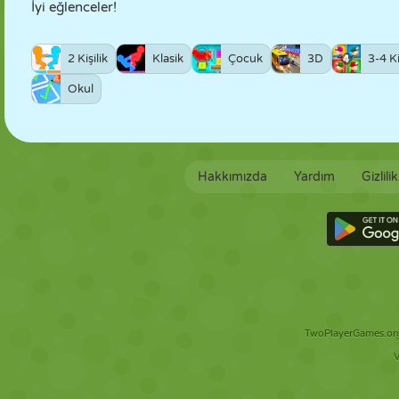
İyi eğlenceler!
2 Kişilik
Klasik
Çocuk
3D
3-4 Ki
Okul
Hakkımızda
Yardım
Gizlili
TwoPlayerGames.org 
V