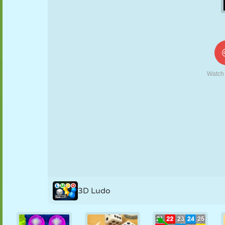
KUKLA
BULMACA
REAKSIYON
RETRO
ROBOT
STRATEJI
BECERI
TANK
TENIS
TIC TAC TOE
3D Ludo