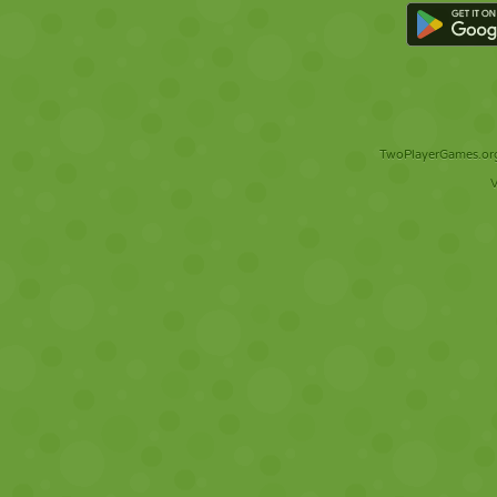
TwoPlayerGames.org 
V