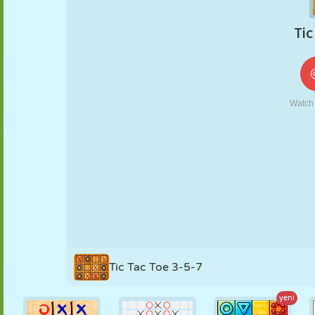
KUKLA
BULMACA
REAKSIYON
RETRO
ROBOT
STRATEJI
BECERI
TANK
TENIS
TIC TAC TOE
Tic Tac Toe 3-5-7
yeni