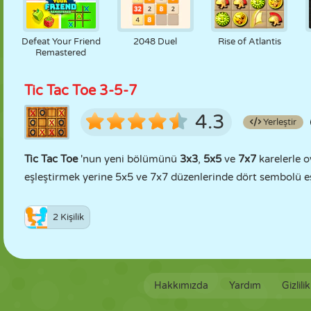
Defeat Your Friend
2048 Duel
Rise of Atlantis
Remastered
Tic Tac Toe 3-5-7
4.3
Yerleştir
Tic Tac Toe
'nun yeni bölümünü
3x3
,
5x5
ve
7x7
karelerle o
eşleştirmek yerine 5x5 ve 7x7 düzenlerinde dört sembolü eş
2 Kişilik
Hakkımızda
Yardım
Gizlili