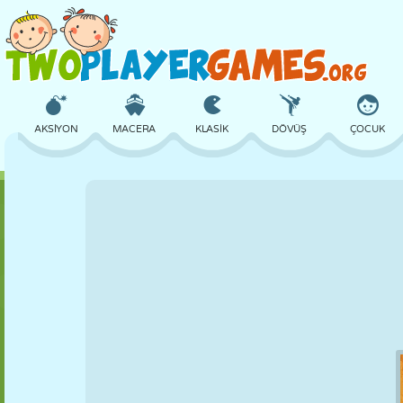
AKSIYON
MACERA
KLASIK
DÖVÜŞ
ÇOCUK
3D
UÇAK
UZAYLI
DENGE
BASKETBOL
KALE
SATRANÇ
ÇILGIN
SAVUNMA
DINOZOR
KIZ
GOLF
ATLAMA
MATEMATIK
LABIRENT