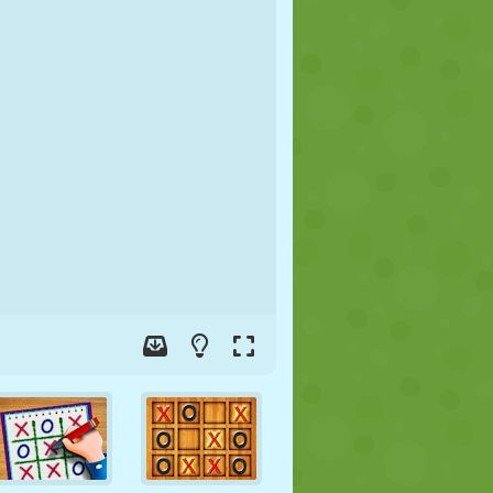
FUTBOL
UZAY
ÇÖP ADAM
SAVAŞ
GÜREŞ
ZOMBI