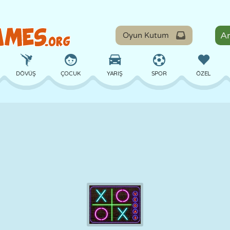
Oyun Kutum
DÖVÜŞ
ÇOCUK
YARIŞ
SPOR
ÖZEL
DENGE
BASKETBOL
ÇATIŞMA
BILARDO
MASA
SAVUNMA
DINOZOR
SÜRÜŞ
EĞITICI
KAÇIŞ
MATEMATIK
LABIRENT
CANAVAR
MOTOSIKLET
ONLINE