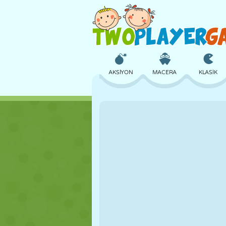
AKSIYON
MACERA
KLASIK
3D
UÇAK
UZAYLI
KALE
SATRANÇ
ÇILGIN
KIZ
GOLF
ATLAMA