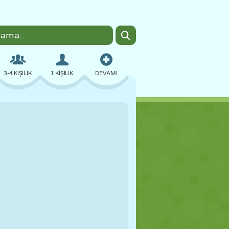
3-4 KIŞILIK
1 KIŞILIK
DEVAMI
BOMBACI
TARAYICI
ARABA
UÇUŞ
YEMEK
EĞLENCELI
PIXEL ART
PLATFORM
HAVUZ