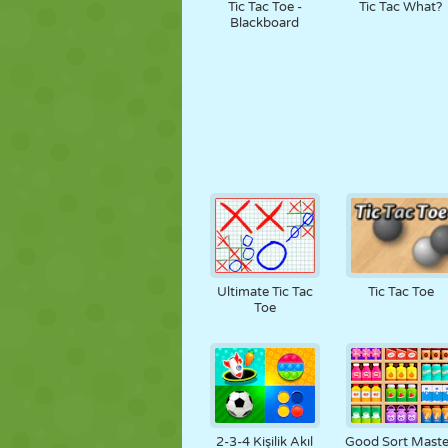
Tic Tac Toe -
Tic Tac What?
Blackboard
Ultimate Tic Tac
Tic Tac Toe
Toe
2-3-4 Kişilik Akıl
Good Sort Maste