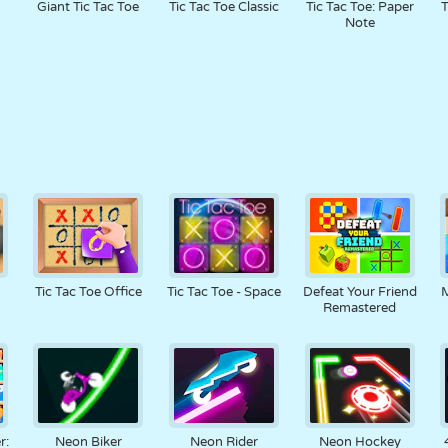
Giant Tic Tac Toe
Tic Tac Toe Classic
Tic Tac Toe: Paper
T
Note
Tic Tac Toe Office
Tic Tac Toe - Space
Defeat Your Friend
M
Remastered
r:
Neon Biker
Neon Rider
Neon Hockey