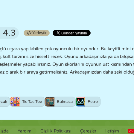
4.3
Yerleştir
üçlü ızgara yapılabilen çok oyunculu bir oyundur. Bu keyifli mini
ş kült tarzını size hissettirecek. Oyunu arkadaşınızla ya da bilgis
şleşmeler yapabilirsiniz. Oyun skorlarını oyunun üst kısmından ta
az olarak bir araya getirmelisiniz. Arkadaşınızdan daha zeki oldu
ocuk
Tic Tac Toe
Bulmaca
Retro
ızda
Yardım
Gizlilik Politikası
Çerezler
İletişim