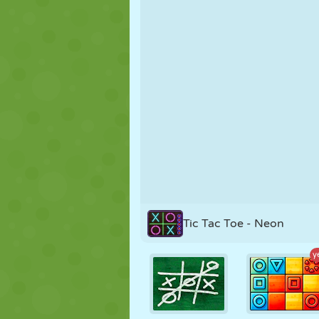
KUKLA
BULMACA
REAKSIYON
STRATEJI
BECERI
TANK
Tic Tac Toe - Neon
y