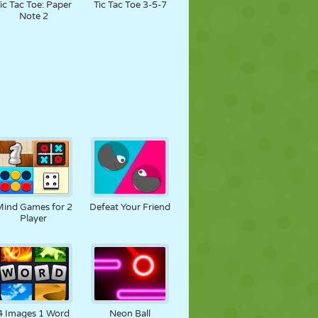
ic Tac Toe: Paper
Tic Tac Toe 3-5-7
Note 2
ind Games for 2
Defeat Your Friend
Player
4 Images 1 Word
Neon Ball