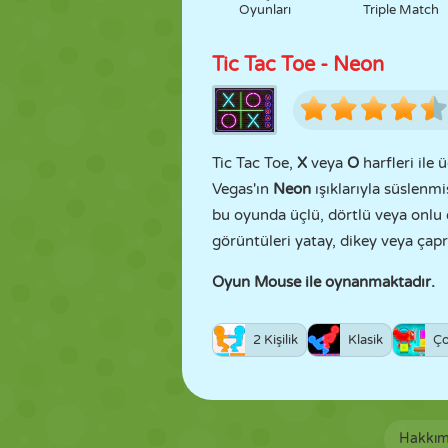
Oyunları
Triple Match
Tic Tac Toe - Neon
Tic Tac Toe,
X
veya
O
harfleri ile 
Vegas'ın
Neon
ışıklarıyla süslenmi
bu oyunda üçlü, dörtlü veya onlu e
görüntüleri yatay, dikey veya çapr
Oyun Mouse ile oynanmaktadır.
2 Kişilik
Klasik
Ç
Hakkım