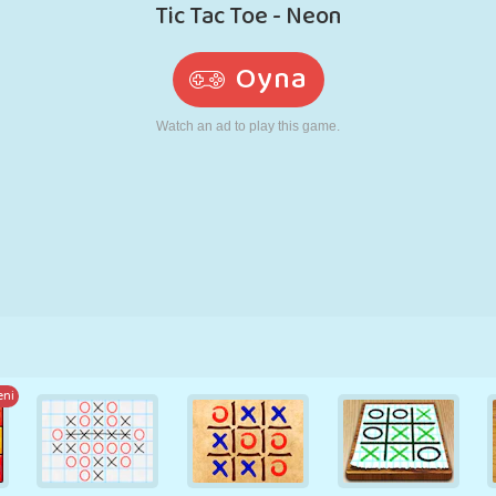
RETRO
ROBOT
KOŞU
OKUL
ATIŞ
TENIS
TIC TAC TOE
DOKUNMATIK
KULE
KAMYON
eni