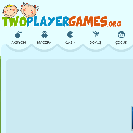
AKSIYON
MACERA
KLASIK
DÖVÜŞ
ÇOCUK
3D
UÇAK
UZAYLI
DENGE
BASKETBOL
KALE
SATRANÇ
ÇILGIN
SAVUNMA
DINOZOR
KIZ
GOLF
ATLAMA
MATEMATIK
LABIRENT