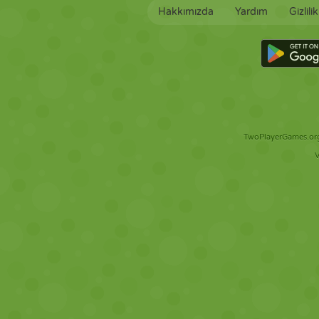
Hakkımızda
Yardım
Gizlili
TwoPlayerGames.org 
V