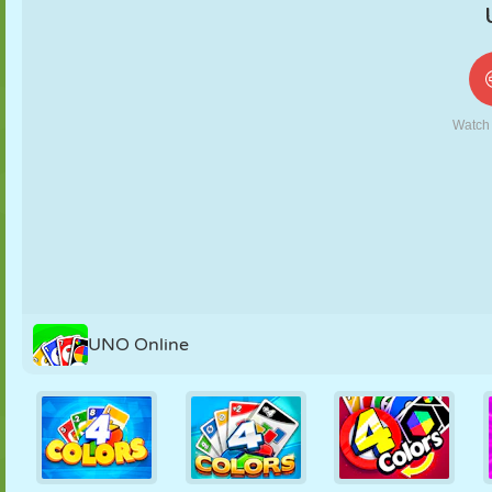
KUKLA
BULMACA
REAKSIYON
RETRO
ROBOT
STRATEJI
BECERI
TANK
TENIS
TIC TAC TOE
UNO Online