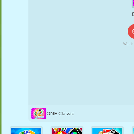
KUKLA
BULMACA
REAKSIYON
RETRO
ROBOT
STRATEJI
BECERI
TANK
TENIS
TIC TAC TOE
ONE Classic