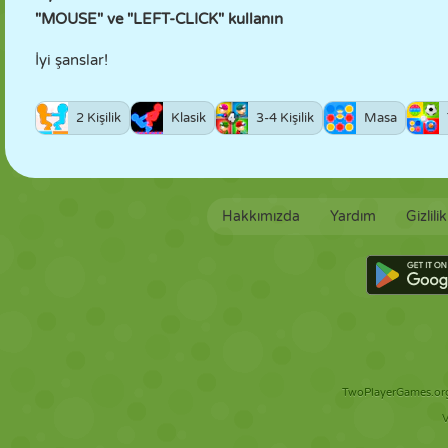
"MOUSE" ve "LEFT-CLICK" kullanın
İyi şanslar!
2 Kişilik
Klasik
3-4 Kişilik
Masa
Hakkımızda
Yardım
Gizlili
TwoPlayerGames.org 
V