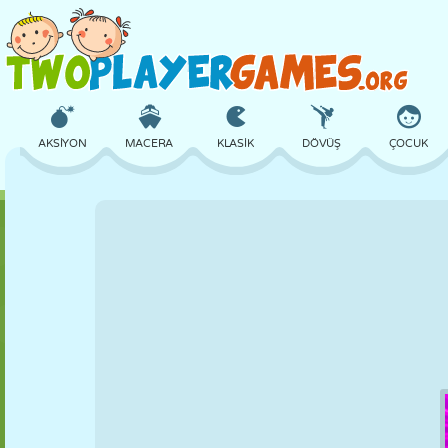
AKSIYON
MACERA
KLASIK
DÖVÜŞ
ÇOCUK
3D
UÇAK
UZAYLI
DENGE
BASKETBOL
KALE
SATRANÇ
ÇILGIN
SAVUNMA
DINOZOR
KIZ
GOLF
ATLAMA
MATEMATIK
LABIRENT