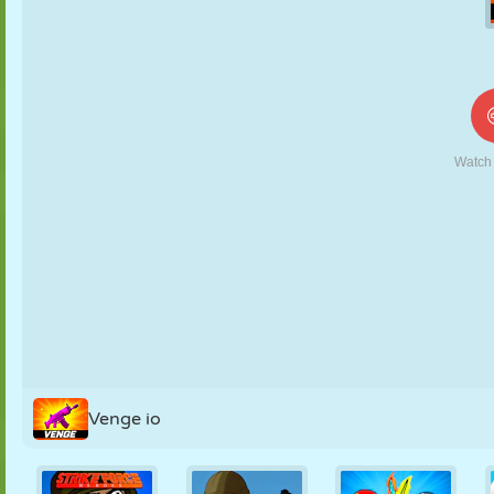
KUKLA
BULMACA
REAKSIYON
RETRO
ROBOT
STRATEJI
BECERI
TANK
TENIS
TIC TAC TOE
Venge io