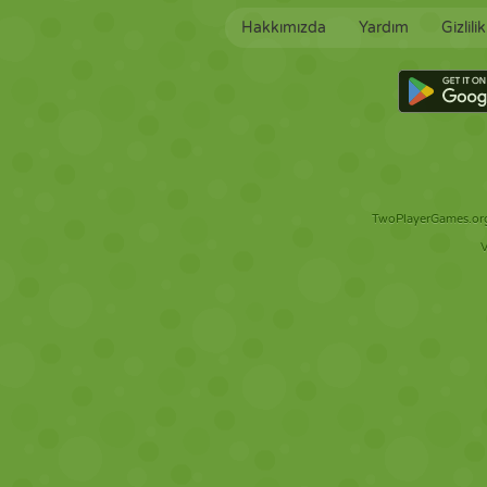
Hakkımızda
Yardım
Gizlili
TwoPlayerGames.org 
V