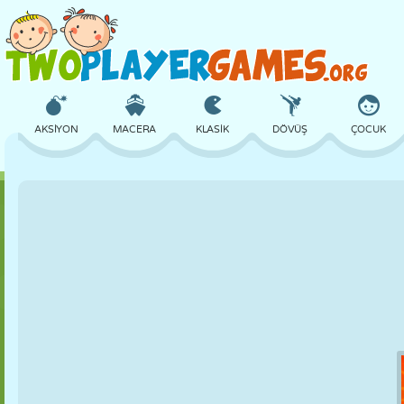
AKSIYON
MACERA
KLASIK
DÖVÜŞ
ÇOCUK
3D
UÇAK
UZAYLI
DENGE
BASKETBOL
KALE
SATRANÇ
ÇILGIN
SAVUNMA
DINOZOR
KIZ
GOLF
ATLAMA
MATEMATIK
LABIRENT