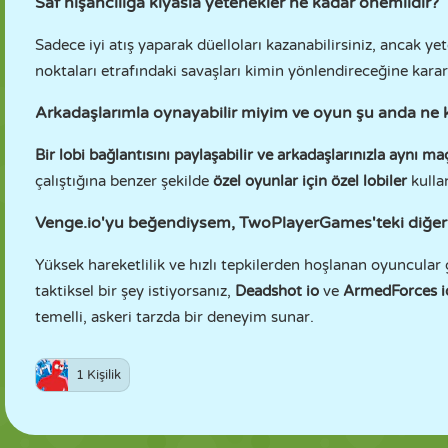
Saf nişancılığa kıyasla yetenekler ne kadar önemlidir?
Sadece iyi atış yaparak düelloları kazanabilirsiniz, ancak y
noktaları etrafındaki savaşları kimin yönlendireceğine karar 
Arkadaşlarımla oynayabilir miyim ve oyun şu anda ne k
Bir lobi bağlantısını paylaşabilir ve arkadaşlarınızla aynı maç
çalıştığına benzer şekilde
özel oyunlar için özel lobiler
kullan
Venge.io'yu beğendiysem, TwoPlayerGames'teki diğer
Yüksek hareketlilik ve hızlı tepkilerden hoşlanan oyuncular
taktiksel bir şey istiyorsanız,
Deadshot io
ve
ArmedForces i
temelli, askeri tarzda bir deneyim sunar.
1 Kişilik