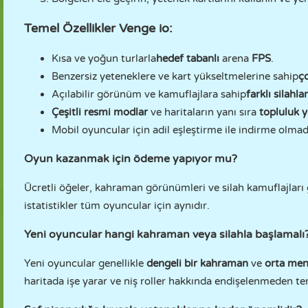
Temel Özellikler Venge io:
Kısa ve yoğun turlarla
hedef tabanlı
arena
FPS
.
Benzersiz yeteneklere ve kart yükseltmelerine sahip
ç
Açılabilir görünüm ve kamuflajlara sahip
farklı silahlar
Çeşitli resmi modlar
ve haritaların yanı sıra
topluluk 
Mobil oyuncular için adil eşleştirme ile indirme olma
Oyun kazanmak için ödeme yapıyor mu?
Ücretli öğeler, kahraman görünümleri ve silah kamuflajları g
istatistikler tüm oyuncular için aynıdır.
Yeni oyuncular hangi kahraman veya silahla başlamalı
Yeni oyuncular genellikle
dengeli bir kahraman
ve
orta menz
haritada işe yarar ve niş roller hakkında endişelenmeden t