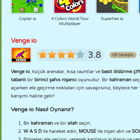
Copter io
4 Colors World Tour
Superhex io
Multiplayer
Venge io
3.8
Yerleştir
Venge io
, küçük arenalar, kısa rauntlar ve
basit öldürme çift
tabanlı
bir
birinci şahıs nişancı
oyunudur. Bir
kahraman
seçe
açarken ele geçirme noktaları için savaşırsınız, böylece her 
karışımı haline gelir!
Venge io Nasıl Oynanır?
Bir
kahraman
ve bir
silah
seçin.
W A S D
ile hareket edin,
MOUSE
ile nişan alın ve
SOL
Bölgeleri ele geçirin, yetenek kartlarını kullanın ve 