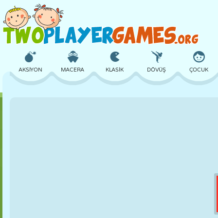
AKSIYON
MACERA
KLASIK
DÖVÜŞ
ÇOCUK
3D
UÇAK
UZAYLI
DENGE
BASKETBOL
KALE
SATRANÇ
ÇILGIN
SAVUNMA
DINOZOR
KIZ
GOLF
ATLAMA
MATEMATIK
LABIRENT