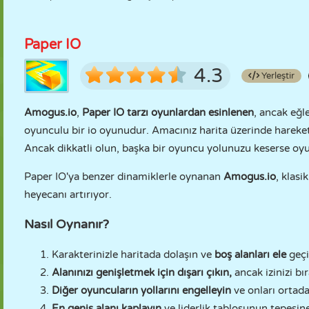
Paper IO
4.3
Yerleştir
Amogus.io
,
Paper IO tarzı oyunlardan esinlenen
, ancak eğl
oyunculu bir io oyunudur. Amacınız harita üzerinde hareket 
Ancak dikkatli olun, başka bir oyuncu yolunuzu keserse oyu
Paper IO'ya benzer dinamiklerle oynanan
Amogus.io
, klas
heyecanı artırıyor.
Nasıl Oynanır?
Karakterinizle haritada dolaşın ve
boş alanları ele
geçi
Alanınızı genişletmek için dışarı çıkın,
ancak izinizi b
Diğer oyuncuların yollarını engelleyin
ve onları ortada
En geniş alanı kaplayın
ve liderlik tablosunun tepesin