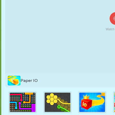
KUKLA
BULMACA
REAKSIYON
RETRO
ROBOT
STRATEJI
BECERI
TANK
TENIS
TIC TAC TOE
Paper IO