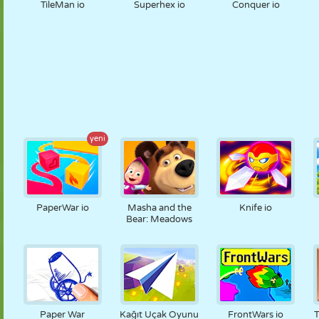
TileMan io
Superhex io
Conquer io
yeni
PaperWar io
Masha and the
Knife io
Bear: Meadows
Paper War
Kağıt Uçak Oyunu
FrontWars io
T