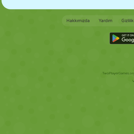
Hakkımızda
Yardım
Gizlili
TwoPlayerGames.org 
V