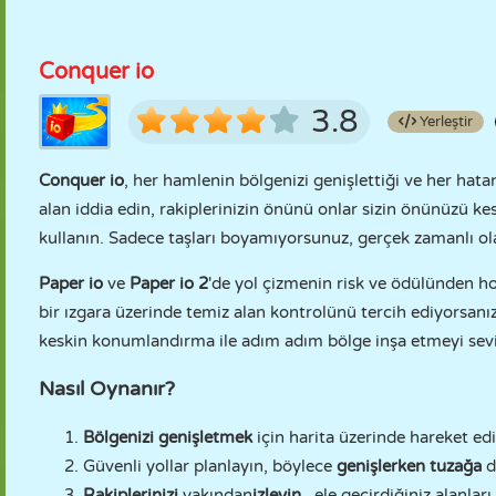
Conquer io
3.8
Yerleştir
Conquer io
, her hamlenin bölgenizi genişlettiği ve her hata
alan iddia edin, rakiplerinizin önünü onlar sizin önünüzü ke
kullanın. Sadece taşları boyamıyorsunuz, gerçek zamanlı ol
Paper io
ve
Paper io 2
'de yol çizmenin risk ve ödülünden ho
bir ızgara üzerinde temiz alan kontrolünü tercih ediyorsanı
keskin konumlandırma ile adım adım bölge inşa etmeyi sev
Nasıl Oynanır?
Bölgenizi genişletmek
için harita üzerinde hareket edi
Güvenli yollar planlayın, böylece
genişlerken tuzağa
d
Rakiplerinizi
yakından
izleyin
, ele geçirdiğiniz alanları 