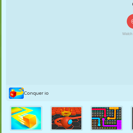
KUKLA
BULMACA
REAKSIYON
RETRO
ROBOT
STRATEJI
BECERI
TANK
TENIS
TIC TAC TOE
Conquer io