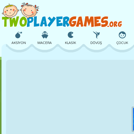
AKSIYON
MACERA
KLASIK
DÖVÜŞ
ÇOCUK
3D
UÇAK
UZAYLI
DENGE
BASKETBOL
KALE
SATRANÇ
ÇILGIN
SAVUNMA
DINOZOR
KIZ
GOLF
ATLAMA
MATEMATIK
LABIRENT