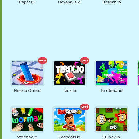
Paper IO
Hexanaut io
TileMan io
yeni
yeni
Hole io Online
Terix io
Territorial io
yeni
Wormax io
Redcoats io
Survev io