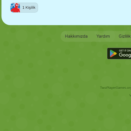
1 Kişilik
Hakkımızda
Yardım
Gizlili
TwoPlayerGames.org 
V