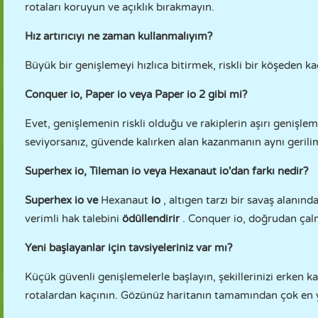
rotaları koruyun ve açıklık bırakmayın.
Hız artırıcıyı ne zaman kullanmalıyım?
Büyük bir genişlemeyi hızlıca bitirmek, riskli bir köşeden 
Conquer io, Paper io veya Paper io 2 gibi mi?
Evet, genişlemenin riskli olduğu ve rakiplerin aşırı genişl
seviyorsanız, güvende kalırken alan kazanmanın aynı gerilim
Superhex io, Tileman io veya Hexanaut io'dan farkı nedir?
Superhex io
ve
Hexanaut
io
, altıgen tarzı bir savaş alanı
verimli hak talebini
ödüllendirir
. Conquer io, doğrudan çalm
Yeni başlayanlar için tavsiyeleriniz var mı?
Küçük güvenli genişlemelerle başlayın, şekillerinizi erken
rotalardan kaçının. Gözünüz haritanın tamamından çok en y