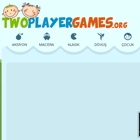
AKSIYON
MACERA
KLASIK
DÖVÜŞ
ÇOCUK
3D
UÇAK
UZAYLI
DENGE
BASKETBOL
KALE
SATRANÇ
ÇILGIN
SAVUNMA
DINOZOR
KIZ
GOLF
ATLAMA
MATEMATIK
LABIRENT