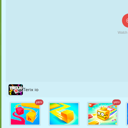
KUKLA
BULMACA
REAKSIYON
RETRO
ROBOT
STRATEJI
BECERI
TANK
TENIS
TIC TAC TOE
Terix io
yeni
yeni