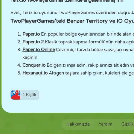
Terix.io TwoPlayerGames üzerinde engellenmemiş mi?
Evet, Terix.io oyununu TwoPlayerGames üzerinden doğrudan 
TwoPlayerGames'teki Benzer Territory ve IO Oyu
Paper.io
En popüler bölge oyunlarından birinde alan ele
Paper.io 2
Klasik toprak kapma formülünün daha açık ha
Paper.io Online
Çevrimiçi tarzda bölge savaşları oynay
kaçının.
Conquer.io
Bölgenizi inşa edin, rakiplerinizi alt edin v
Hexanaut.io
Altıgen taşlara sahip çıkın, kuleleri ele 
1 Kişilik
Hakkımızda
Yardım
Gizlili