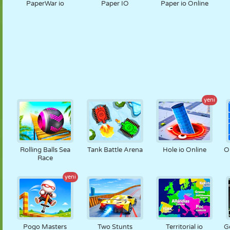
PaperWar io
Paper IO
Paper io Online
yeni
Rolling Balls Sea
Tank Battle Arena
Hole io Online
O
Race
yeni
Pogo Masters
Two Stunts
Territorial io
G