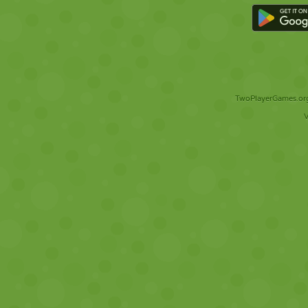
TwoPlayerGames.org 
V