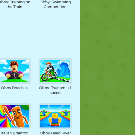
bby: Training on
Obby: Swimming
the Train
Competition
Obby Roads io
Obby: Tsunami +1
speed
Italian Brainrot
Obby Dead River