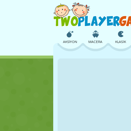
AKSIYON
MACERA
KLASIK
3D
UÇAK
UZAYLI
KALE
SATRANÇ
ÇILGIN
KIZ
GOLF
ATLAMA