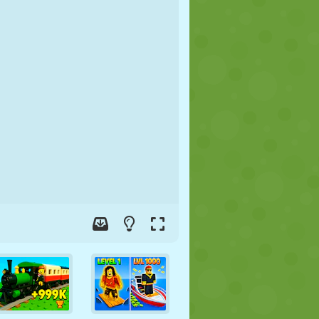
FUTBOL
UZAY
ÇÖP ADAM
SAVAŞ
GÜREŞ
ZOMBI