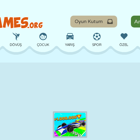
Oyun Kutum
DÖVÜŞ
ÇOCUK
YARIŞ
SPOR
ÖZEL
DENGE
BASKETBOL
ÇATIŞMA
BILARDO
MASA
SAVUNMA
DINOZOR
SÜRÜŞ
EĞITICI
KAÇIŞ
MATEMATIK
LABIRENT
CANAVAR
MOTOSIKLET
ONLINE