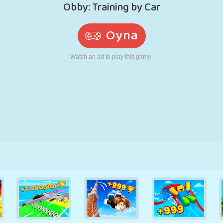
RETRO
ROBOT
KOŞU
OKUL
ATIŞ
TENIS
TIC TAC TOE
DOKUNMATIK
KULE
KAMYON