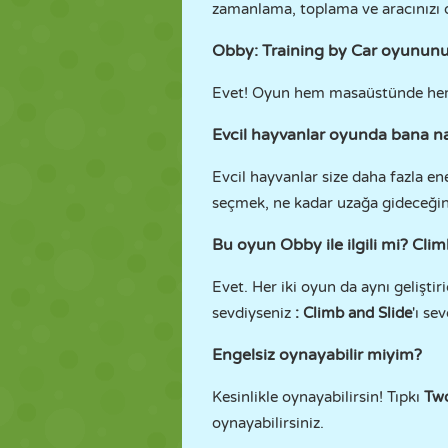
zamanlama, toplama ve aracınızı d
Obby: Training by Car oyununu
Evet! Oyun hem masaüstünde hem
Evcil hayvanlar oyunda bana na
Evcil hayvanlar size daha fazla en
seçmek, ne kadar uzağa gideceğini
Bu oyun Obby ile ilgili mi? Climb 
Evet. Her iki oyun da aynı geliştir
sevdiyseniz
:
Climb and Slide
'ı se
Engelsiz oynayabilir miyim?
Kesinlikle oynayabilirsin! Tıpkı
Tw
oynayabilirsiniz.