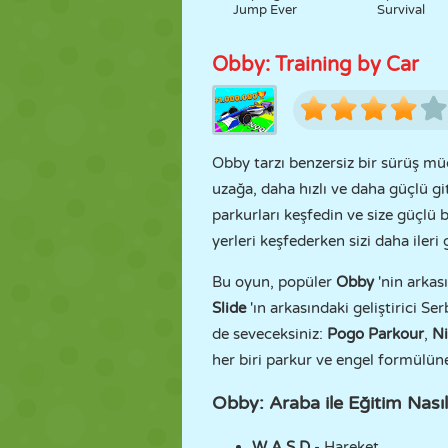
Jump Ever
Survival
Obby: Training by Car
Obby tarzı benzersiz bir sürüş mü
uzağa, daha hızlı ve daha güçlü git
parkurları keşfedin ve size güçlü 
yerleri keşfederken sizi daha ileri
Bu oyun, popüler
Obby
'nin arkası
Slide
'ın arkasındaki geliştirici Se
de seveceksiniz:
Pogo Parkour
,
Ni
her biri parkur ve engel formülü
Obby: Araba ile Eğitim Nası
W A S D
- Hareket