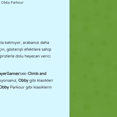
Obby Parkour
la kalmıyor, arabanızı daha
ın, gösterişli efektlere sahip
prizlerle dolu heyecan verici
ayerGames
'teki
Climb and
nıyorsanız,
Obby
gibi klasikleri
t Obby
Parkour gibi klasiklerin