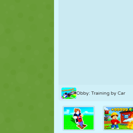
KUKLA
BULMACA
REAKSIYON
STRATEJI
BECERI
TANK
Obby: Training by Car