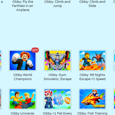
 a
Obby: Fly the
Obby: Climb and
Obby: Climb and
O
Farthest in an
Jump
Slide
Airplane
yeni
Obby World
Obby: Gym
Obby: 99 Nights
Champions
Simulator, Escape
Escape +1 Speed
Obby Universe:
Obby +1 Pet Every
Obby: Fish Training