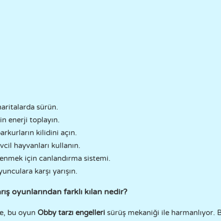
aritalarda sürün.
in enerji toplayın.
rkurların kilidini açın.
vcil hayvanları kullanın.
nmek için canlandırma sistemi.
yunculara karşı yarışın.
rış oyunlarından farklı kılan nedir?
ne, bu oyun
Obby tarzı engelleri
sürüş mekaniği ile harmanlıyor. Bu 