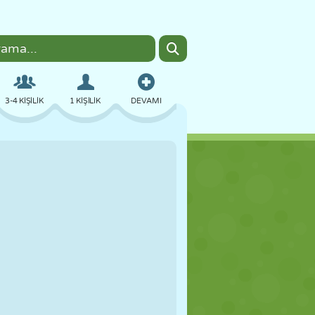
3-4 KIŞILIK
1 KIŞILIK
DEVAMI
BOMBACI
TARAYICI
ARABA
UÇUŞ
YEMEK
EĞLENCELI
PIXEL ART
PLATFORM
HAVUZ