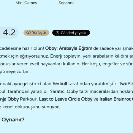
Mini Games
Seconds
4.2
Yerleştir
cadelesine hazır olun!
Obby: Arabayla Eğitim
'de sadece yarışmak
mek için eğitiyorsunuz. Enerji toplayın, yeni arabaların kilidini aç
bonuslar veren evcil hayvanları kullanın. Her koşu, engeller ve sür
 gitmeye zorlar.
ndaki aynı geliştirici olan
Serbull
tarafından yaratılmıştır:
TwoPl
rbull tarafından yaratıldı. Yaratıcı Obby tarzı maceralardan hoşla
nja Obby
Parkour,
Last to Leave Circle Obby
ve
Italian Brainro
ne kendi dokunuşunu sunuyor.
l Oynanır?