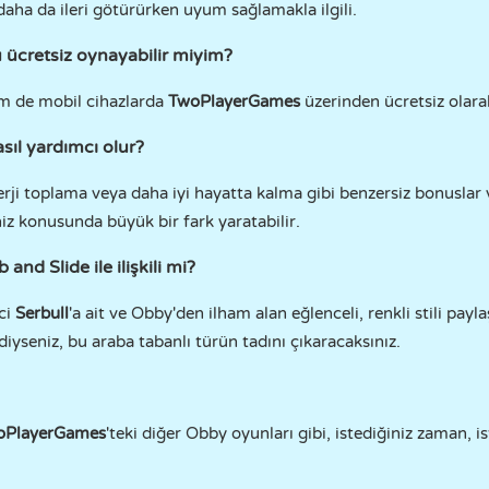
aha da ileri götürürken uyum sağlamakla ilgili.
 ücretsiz oynayabilir miyim?
 de mobil cihazlarda
TwoPlayerGames
üzerinden ücretsiz olara
sıl yardımcı olur?
erji toplama veya daha iyi hayatta kalma gibi benzersiz bonuslar 
z konusunda büyük bir fark yaratabilir.
and Slide ile ilişkili mi?
ici
Serbull
'a ait ve Obby'den ilham alan eğlenceli, renkli stili payl
vdiyseniz, bu araba tabanlı türün tadını çıkaracaksınız.
oPlayerGames
'teki diğer Obby oyunları gibi, istediğiniz zaman, i