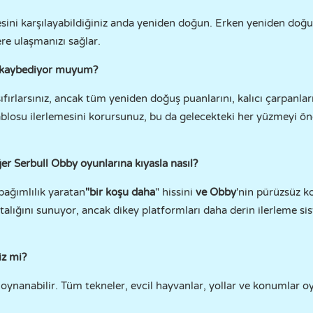
yesini karşılayabildiğiniz anda yeniden doğun. Erken yeniden doğu
re ulaşmanızı sağlar.
 kaybediyor muyum?
ırlarsınız, ancak tüm yeniden doğuş puanlarını, kalıcı çarpanları, 
 tablosu ilerlemesini korursunuz, bu da gelecekteki her yüzmeyi ön
r Serbull Obby oyunlarına kıyasla nasıl?
 bağımlılık yaratan
"bir koşu daha
" hissini
ve
Obby
'nin pürüzsüz ko
ustalığını sunuyor, ancak dikey platformları daha derin ilerleme s
z mi?
anabilir. Tüm tekneler, evcil hayvanlar, yollar ve konumlar oy