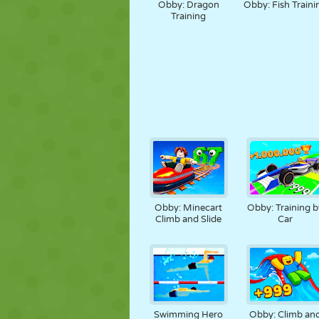
Obby: Dragon
Obby: Fish Traini
Training
Obby: Minecart
Obby: Training b
Climb and Slide
Car
Swimming Hero
Obby: Climb an