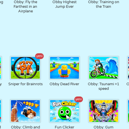
ng
Obby: Fly the
Obby Highest
Obby: Training on
Farthest in an
Jump Ever
the Train
Airplane
yeni
y
Sniper for Brainrots
Obby Dead River
Obby: Tsunami +1
O
speed
yeni
d
Obby: Climb and
Fun Clicker
Obby: Gym