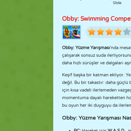
Slide
Obby: Swimming Compet
Obby: Yüzme Yarışması
'nda mesaf
çalışarak sonsuz suda ilerliyorsu
daha hızlı sürüşler ve dalgaları aş
Keşif başka bir katman ekliyor. Ye
değil. Bu bir takastır: daha güçlü
için kısa vadeli ilerlemeden vazge
momentuma dayalı hareketten hoş
bu oyun her iki duyguyu da ilerle
Obby: Yüzme Yarışması Nas
PC:
Hareket için
W,A,S,D
, 