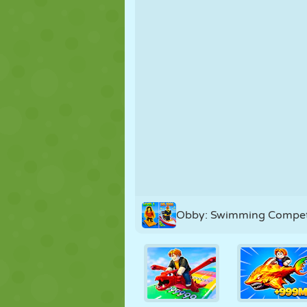
KUKLA
BULMACA
REAKSIYON
STRATEJI
BECERI
TANK
Obby: Swimming Compet