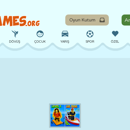
Oyun Kutum
DÖVÜŞ
ÇOCUK
YARIŞ
SPOR
ÖZEL
DENGE
BASKETBOL
ÇATIŞMA
BILARDO
MASA
SAVUNMA
DINOZOR
SÜRÜŞ
EĞITICI
KAÇIŞ
MATEMATIK
LABIRENT
CANAVAR
MOTOSIKLET
ONLINE