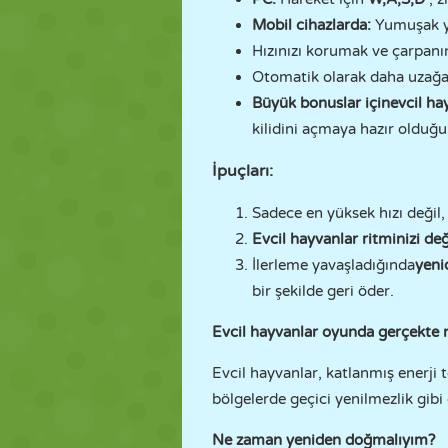
Mobil cihazlarda:
Yumuşak y
Hızınızı korumak ve çarpanı
Otomatik olarak daha uzağa 
Büyük bonuslar için
evcil ha
kilidini açmaya hazır oldu
İpuçları:
Sadece en yüksek hızı değil, 
Evcil hayvanlar ritminizi değ
İlerleme yavaşladığında
yeni
bir şekilde geri öder.
Evcil hayvanlar oyunda gerçekte n
Evcil hayvanlar, katlanmış enerji 
bölgelerde geçici yenilmezlik gibi
Ne zaman yeniden doğmalıyım?