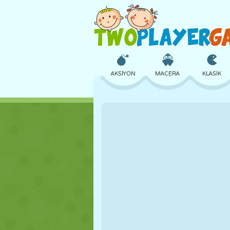
AKSIYON
MACERA
KLASIK
3D
UÇAK
UZAYLI
KALE
SATRANÇ
ÇILGIN
KIZ
GOLF
ATLAMA