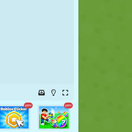
FUTBOL
UZAY
ÇÖP ADAM
SAVAŞ
GÜREŞ
ZOMBI
yeni
yeni