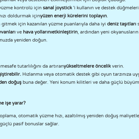
üzme kontrolü için
sanal joystick
'i kullanın ve destek düğmeler
nızı doldurmak için
yüzen enerji kürelerini toplayın
.
gitmek için kazanılan yüzme puanlarıyla daha iyi
deniz taşıtları
s
yvanları
ve
hava yollarını
etkinleştirin
, ardından yeni okyanusların
ğunuzda yeniden doğun.
mesafe tutarlılığını da artıran
yükseltmelere öncelik
verin.
iştirebilir.
Hızlanma veya otomatik destek gibi oyun tarzınıza uy
den doğuş
buna değer. Yeni konum kilitleri ve daha güçlü büyüme 
e işe yarar?
toplama, otomatik yüzme hızı, azaltılmış yeniden doğuş maliyetler
 güçlü pasif bonuslar sağlar.