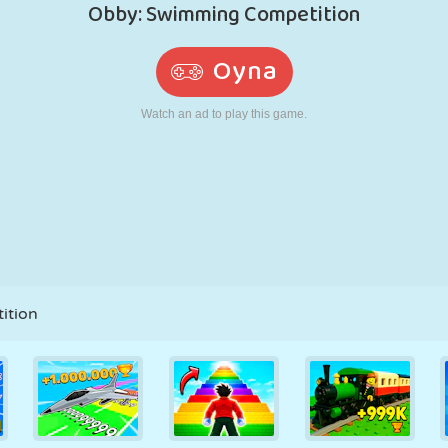
RETRO
ROBOT
KOŞU
OKUL
ATIŞ
TENIS
TIC TAC TOE
DOKUNMATIK
KULE
KAMYON
ition