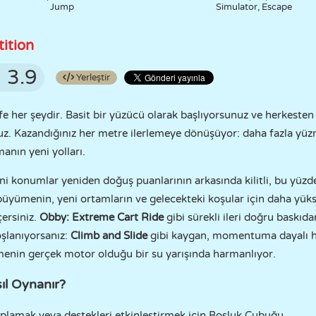
Jump
Simulator, Escape
ition
3.9
Yerleştir
e her şeydir. Basit bir yüzücü olarak başlıyorsunuz ve herkest
nuz. Kazandığınız her metre ilerlemeye dönüşüyor: daha fazla yüz
manın yeni yolları.
ni konumlar yeniden doğuş puanlarının arkasında kilitli, bu yüzde
 büyümenin, yeni ortamların ve gelecekteki koşular için daha yüks
çersiniz.
Obby: Extreme Cart Ride
gibi sürekli ileri doğru baskıda
lanıyorsanız:
Climb and Slide
gibi kaygan, momentuma dayalı ha
menin gerçek motor olduğu bir su yarışında harmanlıyor.
ıl Oynanır?
zıplamak veya destekleri etkinleştirmek için Boşluk Çubuğu.