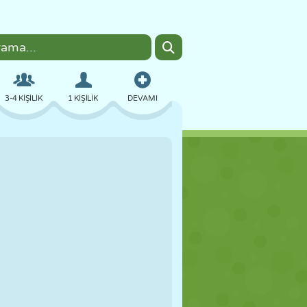
3-4 KIŞILIK
1 KIŞILIK
DEVAMI
BOMBACI
TARAYICI
ARABA
UÇUŞ
YEMEK
EĞLENCELI
PIXEL ART
PLATFORM
HAVUZ