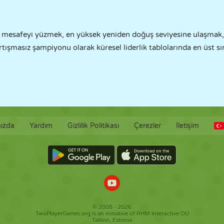
 mesafeyi yüzmek, en yüksek yeniden doğuş seviyesine ulaşmak, h
tışmasız şampiyonu olarak küresel liderlik tablolarında en üst sı
ızda
Yardım
Gizlilik Politikası
Çerezler
İletişim
© 2008 - 2026
TwoPlayerGames.org is an initiative of RHM Interactive OÜ
Tallinn, Estonia