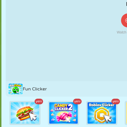
KUKLA
BULMACA
REAKSIYON
RETRO
ROBOT
STRATEJI
BECERI
TANK
TENIS
TIC TAC TOE
Fun Clicker
yeni
yeni
yeni