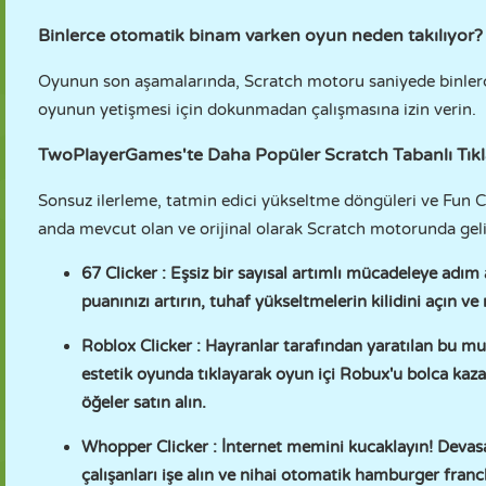
Binlerce otomatik binam varken oyun neden takılıyor?
Oyunun son aşamalarında, Scratch motoru saniyede binlerce
oyunun yetişmesi için dokunmadan çalışmasına izin verin.
TwoPlayerGames'te Daha Popüler Scratch Tabanlı Tık
Sonsuz ilerleme, tatmin edici yükseltme döngüleri ve Fun C
anda mevcut olan ve orijinal olarak Scratch motorunda geliş
67 Clicker
: Eşsiz bir sayısal artımlı mücadeleye adım
puanınızı artırın, tuhaf yükseltmelerin kilidini açın v
Roblox Clicker
: Hayranlar tarafından yaratılan bu m
estetik oyunda tıklayarak oyun içi Robux'u bolca kazan
öğeler satın alın.
Whopper Clicker
: İnternet memini kucaklayın! Devasa
çalışanları işe alın ve nihai otomatik hamburger fra