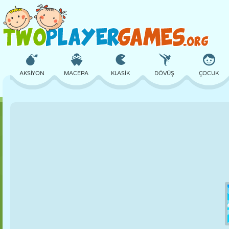
AKSIYON
MACERA
KLASIK
DÖVÜŞ
ÇOCUK
3D
UÇAK
UZAYLI
DENGE
BASKETBOL
KALE
SATRANÇ
ÇILGIN
SAVUNMA
DINOZOR
KIZ
GOLF
ATLAMA
MATEMATIK
LABIRENT