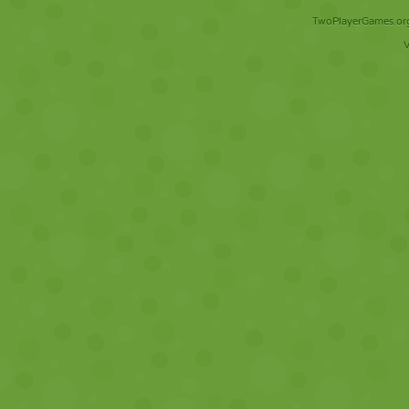
TwoPlayerGames.org 
V