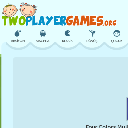
AKSIYON
MACERA
KLASIK
DÖVÜŞ
ÇOCUK
3D
UÇAK
UZAYLI
DENGE
BASKETBOL
KALE
SATRANÇ
ÇILGIN
SAVUNMA
DINOZOR
KIZ
GOLF
ATLAMA
MATEMATIK
LABIRENT