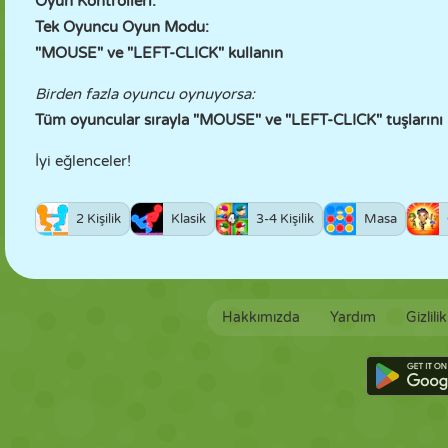
Oyun Kontrolleri:
Tek Oyuncu Oyun Modu:
"MOUSE" ve "LEFT-CLICK" kullanın
Birden fazla oyuncu oynuyorsa:
Tüm oyuncular sırayla "MOUSE" ve "LEFT-CLICK" tuşlarını 
İyi eğlenceler!
2 Kişilik
Klasik
3-4 Kişilik
Masa
Hakkımızda
Yardım
Gizlili