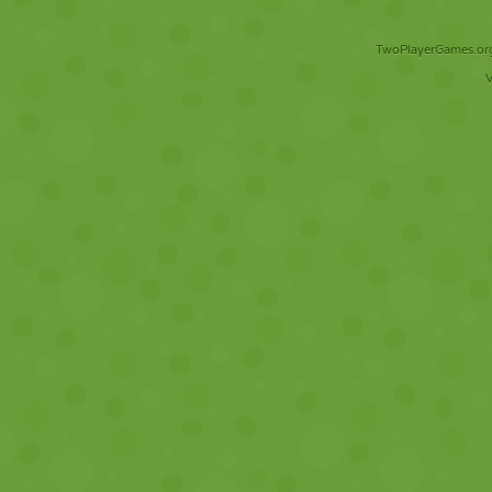
TwoPlayerGames.org 
V