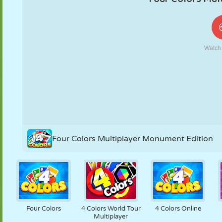
KUKLA
BULMACA
REAKSIYON
RETRO
ROBOT
STRATEJI
BECERI
TANK
TENIS
TIC TAC TOE
Four Colors Multiplayer Monument Edition
Four Colors
4 Colors World Tour
4 Colors Online
Multiplayer