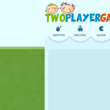
AKSIYON
MACERA
KLASIK
3D
UÇAK
UZAYLI
KALE
SATRANÇ
ÇILGIN
KIZ
GOLF
ATLAMA