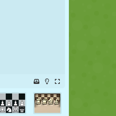
FUTBOL
UZAY
ÇÖP ADAM
SAVAŞ
GÜREŞ
ZOMBI