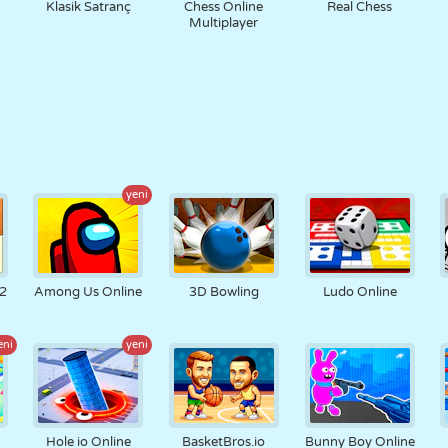
Klasik Satranç
Chess Online
Real Chess
Multiplayer
yeni
 2
Among Us Online
3D Bowling
Ludo Online
eni
yeni
Hole io Online
BasketBros.io
Bunny Boy Online