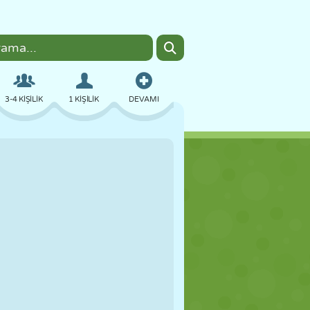
3-4 KIŞILIK
1 KIŞILIK
DEVAMI
BOMBACI
TARAYICI
ARABA
UÇUŞ
YEMEK
EĞLENCELI
PIXEL ART
PLATFORM
HAVUZ