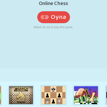
RETRO
ROBOT
KOŞU
OKUL
ATIŞ
TENIS
TIC TAC TOE
DOKUNMATIK
KULE
KAMYON