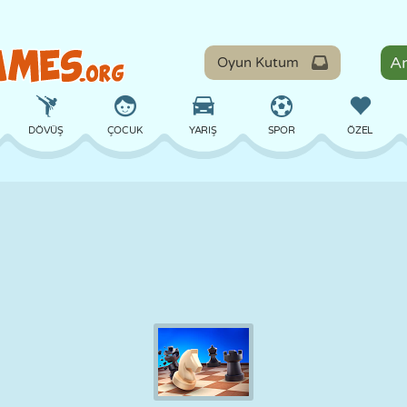
Oyun Kutum
DÖVÜŞ
ÇOCUK
YARIŞ
SPOR
ÖZEL
DENGE
BASKETBOL
ÇATIŞMA
BILARDO
MASA
SAVUNMA
DINOZOR
SÜRÜŞ
EĞITICI
KAÇIŞ
MATEMATIK
LABIRENT
CANAVAR
MOTOSIKLET
ONLINE