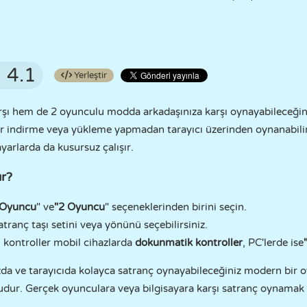
4.1
Yerleştir
arşı hem de 2 oyunculu modda arkadaşınıza karşı oynayabileceğini
ir indirme veya yükleme yapmadan tarayıcı üzerinden oynanabili
ayarlarda da kusursuz çalışır.
ır?
 Oyuncu
" ve
"2 Oyuncu
" seçeneklerinden birini seçin.
tranç taşı setini veya yönünü seçebilirsiniz.
 kontroller mobil cihazlarda
dokunmatik kontroller
, PC'lerde ise
zda ve tarayıcıda kolayca satranç oynayabileceğiniz modern bir 
udur. Gerçek oyunculara veya bilgisayara karşı satranç oynamak 