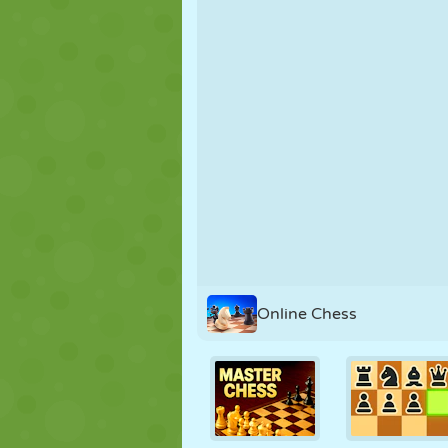
KUKLA
BULMACA
REAKSIYON
STRATEJI
BECERI
TANK
Online Chess