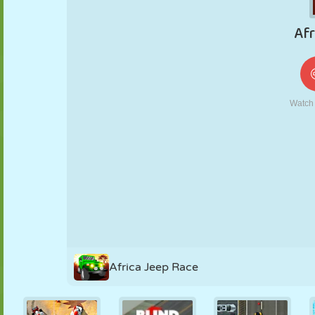
KUKLA
BULMACA
REAKSIYON
RETRO
ROBOT
STRATEJI
BECERI
TANK
TENIS
TIC TAC TOE
Africa Jeep Race