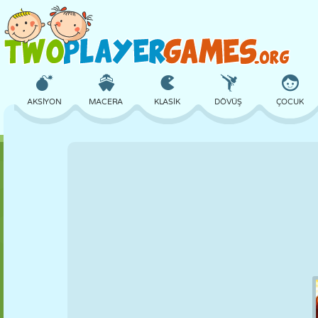
AKSIYON
MACERA
KLASIK
DÖVÜŞ
ÇOCUK
3D
UÇAK
UZAYLI
DENGE
BASKETBOL
KALE
SATRANÇ
ÇILGIN
SAVUNMA
DINOZOR
KIZ
GOLF
ATLAMA
MATEMATIK
LABIRENT