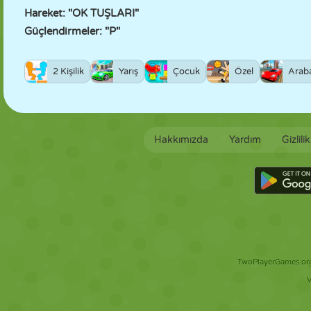
Hareket: "OK TUŞLARI"
Güçlendirmeler: "P"
2 Kişilik
Yarış
Çocuk
Özel
Arab
Hakkımızda
Yardım
Gizlili
TwoPlayerGames.org 
V