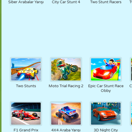
Siber Arabalar Yarışı
City Car Stunt 4
Two Stunt Racers
T
Two Stunts
Moto Trial Racing 2
Epic Car Stunt Race
C
Obby
F1 Grand Prix
4X4 Araba Yarışı
3D Night City