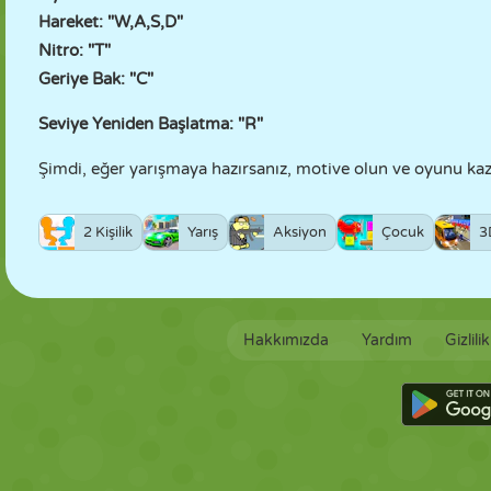
Hareket: "W,A,S,D"
Nitro: "T"
Geriye Bak: "C"
Seviye Yeniden Başlatma: "R"
Şimdi, eğer yarışmaya hazırsanız, motive olun ve oyunu kaz
2 Kişilik
Yarış
Aksiyon
Çocuk
3
Hakkımızda
Yardım
Gizlili