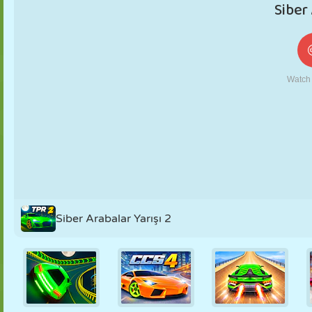
KUKLA
BULMACA
REAKSIYON
RETRO
ROBOT
STRATEJI
BECERI
TANK
TENIS
TIC TAC TOE
Siber Arabalar Yarışı 2