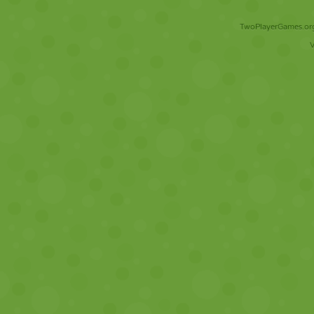
TwoPlayerGames.org 
V