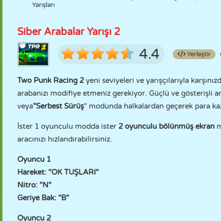
Yarışları
Siber Arabalar Yarışı 2
4.4
Yerleştir
Two Punk Racing 2
yeni seviyeleri ve yarışçılarıyla karşınız
arabanızı modifiye etmeniz gerekiyor. Güçlü ve gösterişli ar
veya
"Serbest Sürüş
" modunda halkalardan geçerek para ka
İster 1 oyunculu modda ister
2 oyunculu bölünmüş ekran
m
aracınızı hızlandırabilirsiniz.
Oyuncu 1
Hareket: "OK TUŞLARI"
Nitro: "N"
Geriye Bak: "B"
Oyuncu 2