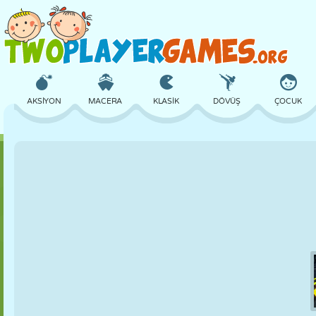
AKSIYON
MACERA
KLASIK
DÖVÜŞ
ÇOCUK
3D
UÇAK
UZAYLI
DENGE
BASKETBOL
KALE
SATRANÇ
ÇILGIN
SAVUNMA
DINOZOR
KIZ
GOLF
ATLAMA
MATEMATIK
LABIRENT