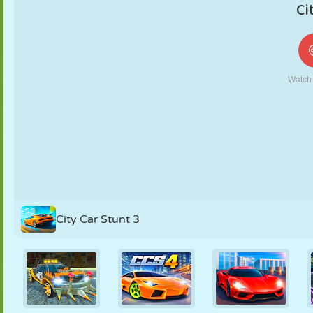
KUKLA
BULMACA
REAKSIYON
RETRO
ROBOT
STRATEJI
BECERI
TANK
TENIS
TIC TAC TOE
City Car Stunt 3