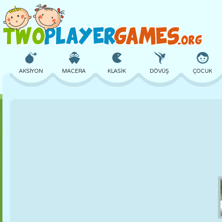
AKSIYON
MACERA
KLASIK
DÖVÜŞ
ÇOCUK
3D
UÇAK
UZAYLI
DENGE
BASKETBOL
KALE
SATRANÇ
ÇILGIN
SAVUNMA
DINOZOR
KIZ
GOLF
ATLAMA
MATEMATIK
LABIRENT