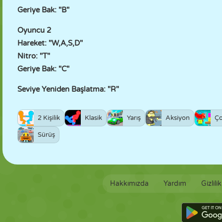
Geriye Bak: "B"
Oyuncu 2
Hareket: "W,A,S,D"
Nitro: "T"
Geriye Bak: "C"
Seviye Yeniden Başlatma: "R"
2 Kişilik
Klasik
Yarış
Aksiyon
Ç
Sürüş
Hakkımızda
Yardım
Gizlili