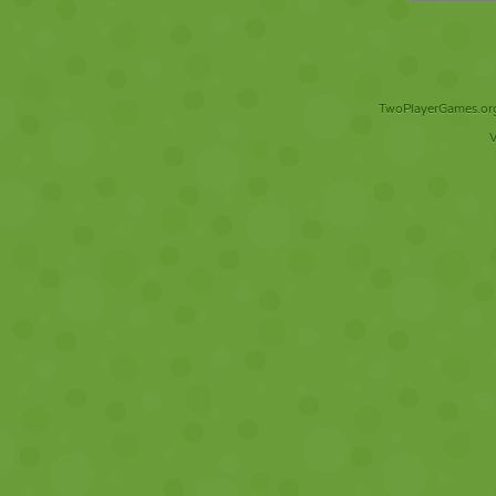
TwoPlayerGames.org 
V