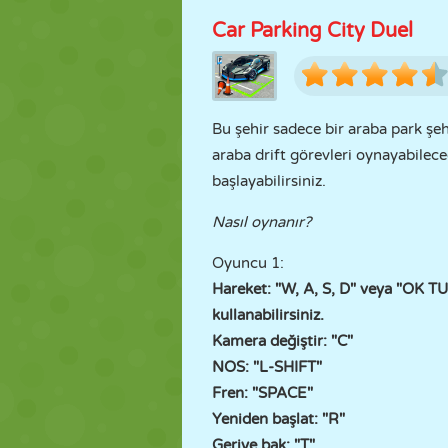
Car Parking City Duel
Bu şehir sadece bir araba park şeh
araba drift görevleri oynayabile
başlayabilirsiniz.
Nasıl oynanır?
Oyuncu 1:
Hareket: "W, A, S, D" veya "OK 
kullanabilirsiniz.
Kamera değiştir: "C"
NOS: "L-SHIFT"
Fren: "SPACE"
Yeniden başlat: "R"
Geriye bak: "T"