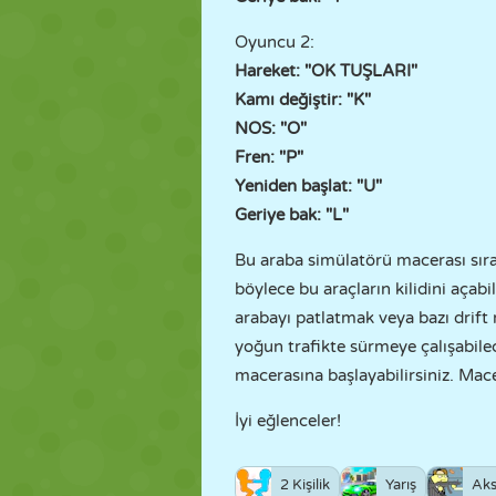
Oyuncu 2:
Hareket: "OK TUŞLARI"
Kamı değiştir: "K"
NOS: "O"
Fren: "P"
Yeniden başlat: "U"
Geriye bak: "L"
Bu araba simülatörü macerası sıra
böylece bu araçların kilidini açabi
arabayı patlatmak veya bazı drift 
yoğun trafikte sürmeye çalışabilec
macerasına başlayabilirsiniz. Mace
İyi eğlenceler!
2 Kişilik
Yarış
Aks