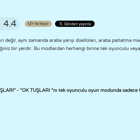
4.4
Yerleştir
ri değil, aynı zamanda araba yarışı düelloları, araba patlatma mac
ceğiniz bir yerdir. Bu modlardan herhangi birine tek oyunculu v
TUŞLARI" - "OK TUŞLARI "nı tek oyunculu oyun modunda sadece 