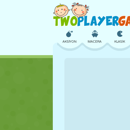
AKSIYON
MACERA
KLASIK
3D
UÇAK
UZAYLI
KALE
SATRANÇ
ÇILGIN
KIZ
GOLF
ATLAMA