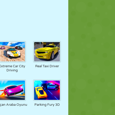
Extreme Car City
Real Taxi Driver
Driving
çan Araba Oyunu
Parking Fury 3D