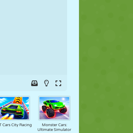
FUTBOL
UZAY
ÇÖP ADAM
SAVAŞ
GÜREŞ
ZOMBI
 Cars City Racing
Monster Cars:
Ultimate Simulator