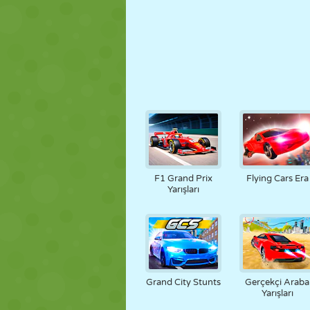
F1 Grand Prix
Flying Cars Era
Yarışları
Grand City Stunts
Gerçekçi Araba
Yarışları