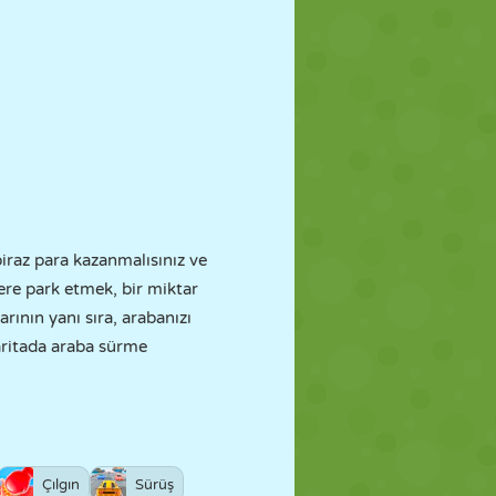
iraz para kazanmalısınız ve
yere park etmek, bir miktar
rının yanı sıra, arabanızı
haritada araba sürme
Çılgın
Sürüş