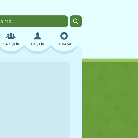
3-4 KIŞILIK
1 KIŞILIK
DEVAMI
BOMBACI
TARAYICI
ARABA
UÇUŞ
YEMEK
EĞLENCELI
PIXEL ART
PLATFORM
HAVUZ