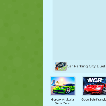
KUKLA
BULMACA
REAKSIYON
STRATEJI
BECERI
TANK
Car Parking City Duel
Gerçek Arabalar
Gece Şehri Yarışla
Şehir Yarışı