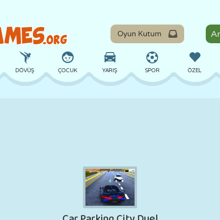
Oyun Kutum
DÖVÜŞ
ÇOCUK
YARIŞ
SPOR
ÖZEL
DENGE
BASKETBOL
ÇATIŞMA
BILARDO
MASA
SAVUNMA
DINOZOR
SÜRÜŞ
EĞITICI
KAÇIŞ
MATEMATIK
LABIRENT
CANAVAR
MOTOSIKLET
ONLINE