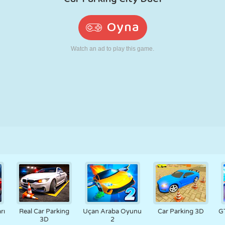
RETRO
ROBOT
KOŞU
OKUL
ATIŞ
TENIS
TIC TAC TOE
DOKUNMATIK
KULE
KAMYON
rı
Real Car Parking
Uçan Araba Oyunu
Car Parking 3D
GT
3D
2