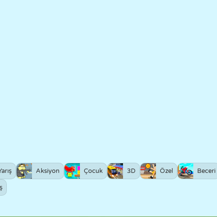
Yarış
Aksiyon
Çocuk
3D
Özel
Beceri
ş