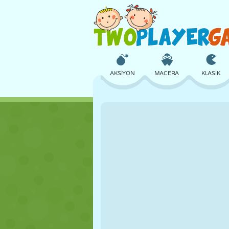
AKSIYON
MACERA
KLASIK
3D
UÇAK
UZAYLI
KALE
SATRANÇ
ÇILGIN
KIZ
GOLF
ATLAMA