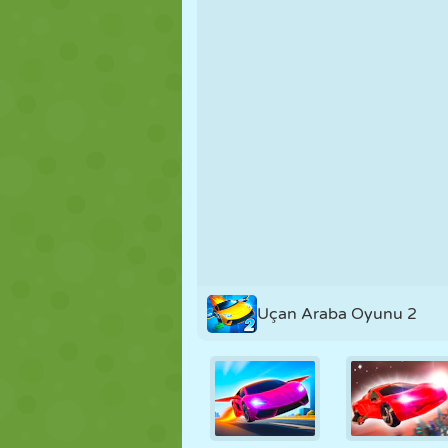
KUKLA
BULMACA
REAKSIYON
STRATEJI
BECERI
TANK
Uçan Araba Oyunu 2