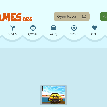
Oyun Kutum
DÖVÜŞ
ÇOCUK
YARIŞ
SPOR
ÖZEL
DENGE
BASKETBOL
ÇATIŞMA
BILARDO
MASA
SAVUNMA
DINOZOR
SÜRÜŞ
EĞITICI
KAÇIŞ
MATEMATIK
LABIRENT
CANAVAR
MOTOSIKLET
ONLINE