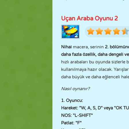
Uçan Araba Oyunu 2
Nihai
macera, serinin
2. bölümün
daha fazla özellik, daha dengeli ve
hızlı arabaları bu oyunda sizlerle
kullanılmaya hazır olacak. Yarışla
daha büyük ve daha eğlenceli hal
Nasıl oynanır?
1. Oyuncu:
Hareket: "W, A, S, D" veya "OK 
NOS: "L-SHIFT"
Patlat: "F"