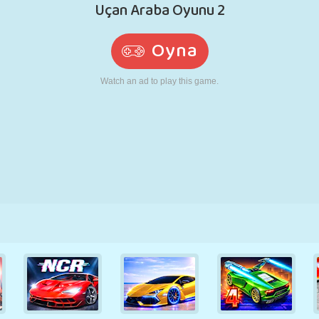
RETRO
ROBOT
KOŞU
OKUL
ATIŞ
TENIS
TIC TAC TOE
DOKUNMATIK
KULE
KAMYON