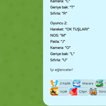
Kamera: "C"
Geriye bak: "T"
Sıfırla: "R"
Oyuncu 2:
Hareket: "OK TUŞLARI"
NOS: "M"
Patla: "J"
Kamera: "O"
Geriye bak: "L"
Sıfırla: "U"
İyi eğlenceler!
2 Kişilik
Macera
Uçak
Çılgın
Sürü