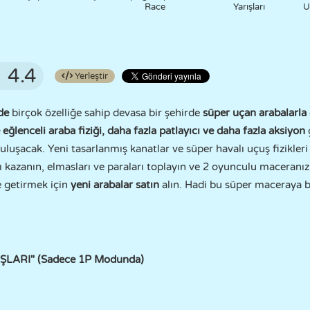
Race
Yarışları
U
4.4
Yerleştir
de
birçok özelliğe sahip devasa bir şehirde
süper uçan arabalarla
 eğlenceli araba fiziği, daha fazla patlayıcı ve daha fazla aksiyon
 buluşacak. Yeni tasarlanmış kanatlar ve süper havalı uçuş fizikler
rı kazanın, elmasları ve paraları toplayın ve 2 oyunculu maceranız
e getirmek için
yeni arabalar satın
alın. Hadi bu süper maceraya b
TUŞLARI" (Sadece 1P Modunda)