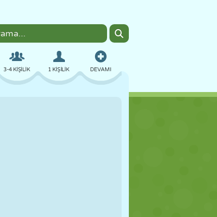
3-4 KIŞILIK
1 KIŞILIK
DEVAMI
BOMBACI
TARAYICI
ARABA
UÇUŞ
YEMEK
EĞLENCELI
PIXEL ART
PLATFORM
HAVUZ