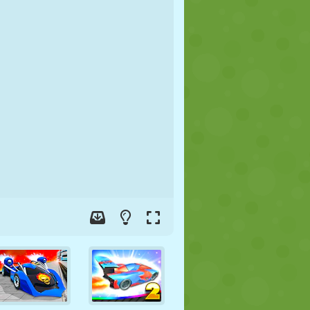
FUTBOL
UZAY
ÇÖP ADAM
SAVAŞ
GÜREŞ
ZOMBI