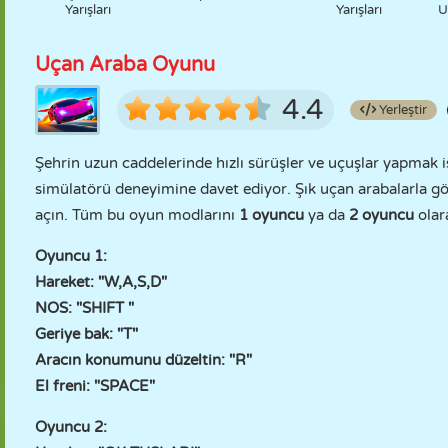
Yarışları
Yarışları
U
Uçan Araba Oyunu
4.4
Yerleştir
Şehrin uzun caddelerinde hızlı sürüşler ve uçuşlar yapmak i
simülatörü deneyimine davet ediyor. Şık uçan arabalarla gök
açın. Tüm bu oyun modlarını
1 oyuncu
ya da
2 oyuncu
olara
Oyuncu 1:
Hareket: "W,A,S,D"
NOS: "SHIFT "
Geriye bak: "T"
Aracın konumunu düzeltin: "R"
El freni: "SPACE"
Oyuncu 2: