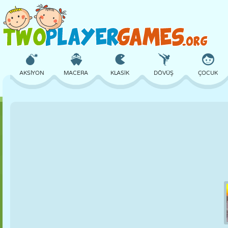
AKSIYON
MACERA
KLASIK
DÖVÜŞ
ÇOCUK
3D
UÇAK
UZAYLI
DENGE
BASKETBOL
KALE
SATRANÇ
ÇILGIN
SAVUNMA
DINOZOR
KIZ
GOLF
ATLAMA
MATEMATIK
LABIRENT