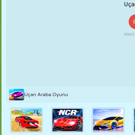
KUKLA
BULMACA
REAKSIYON
RETRO
ROBOT
STRATEJI
BECERI
TANK
TENIS
TIC TAC TOE
Uçan Araba Oyunu