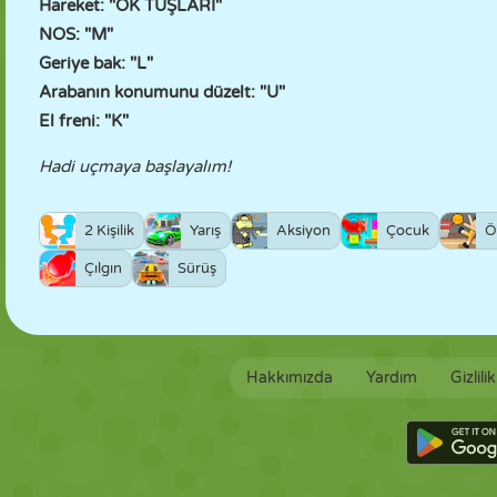
Hareket: "OK TUŞLARI"
NOS: "M"
Geriye bak: "L"
Arabanın konumunu düzelt: "U"
El freni: "K"
Hadi uçmaya başlayalım!
2 Kişilik
Yarış
Aksiyon
Çocuk
Ö
Çılgın
Sürüş
Hakkımızda
Yardım
Gizlili