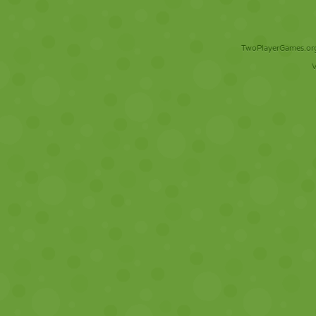
TwoPlayerGames.org 
V