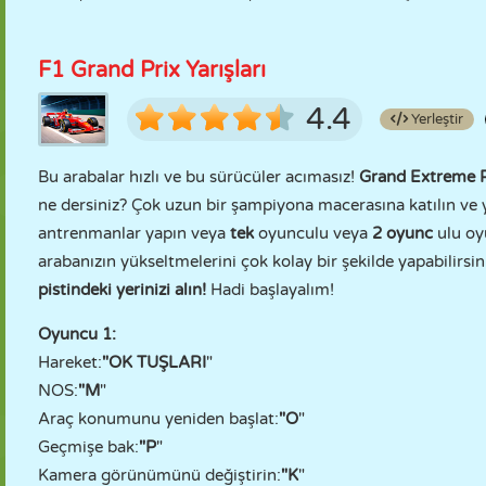
F1 Grand Prix Yarışları
4.4
Yerleştir
Bu arabalar hızlı ve bu sürücüler acımasız!
Grand Extreme 
ne dersiniz? Çok uzun bir şampiyona macerasına katılın ve 
antrenmanlar yapın veya
tek
oyunculu veya
2 oyunc
ulu o
arabanızın yükseltmelerini çok kolay bir şekilde yapabilirsin
pistindeki yerinizi alın!
Hadi başlayalım!
Oyuncu 1:
Hareket:
"OK TUŞLARI
"
NOS:
"M
"
Araç konumunu yeniden başlat:
"O
"
Geçmişe bak:
"P
"
Kamera görünümünü değiştirin:
"K
"