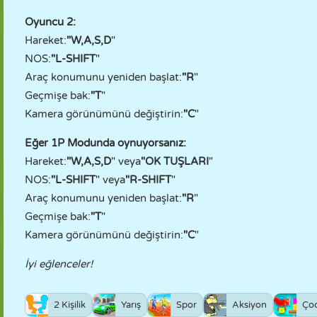
Oyuncu 2:
Hareket:
"W,A,S,D
"
NOS:
"L-SHIFT
"
Araç konumunu yeniden başlat:
"R
"
Geçmişe bak:
"T
"
Kamera görünümünü değiştirin:
"C
"
Eğer 1P Modunda oynuyorsanız:
Hareket:
"W,A,S,D
" veya
"OK TUŞLARI
"
NOS:
"L-SHIFT
" veya
"R-SHIFT
"
Araç konumunu yeniden başlat:
"R
"
Geçmişe bak:
"T
"
Kamera görünümünü değiştirin:
"C
"
İyi eğlenceler!
2 Kişilik
Yarış
Spor
Aksiyon
Ço