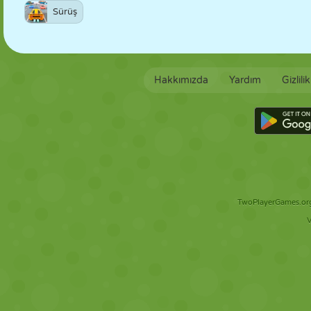
Sürüş
Hakkımızda
Yardım
Gizlili
TwoPlayerGames.org 
V