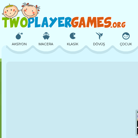
AKSIYON
MACERA
KLASIK
DÖVÜŞ
ÇOCUK
3D
UÇAK
UZAYLI
DENGE
BASKETBOL
KALE
SATRANÇ
ÇILGIN
SAVUNMA
DINOZOR
KIZ
GOLF
ATLAMA
MATEMATIK
LABIRENT