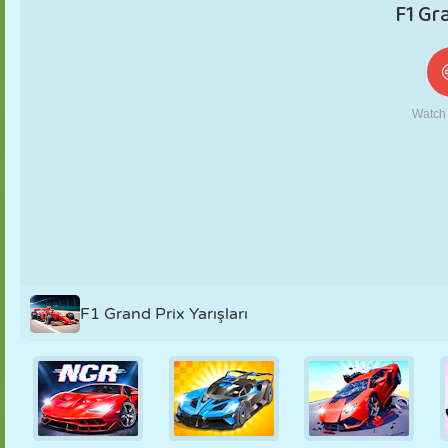
KUKLA
BULMACA
REAKSIYON
RETRO
ROBOT
STRATEJI
BECERI
TANK
TENIS
TIC TAC TOE
F1 Grand Prix Yarışları