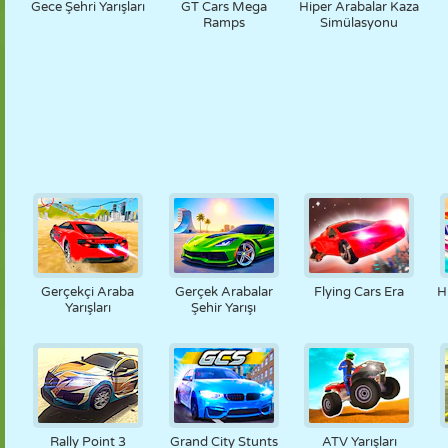
Gece Şehri Yarışları
GT Cars Mega
Hiper Arabalar Kaza
Ramps
Simülasyonu
Gerçekçi Araba
Gerçek Arabalar
Flying Cars Era
H
Yarışları
Şehir Yarışı
Rally Point 3
Grand City Stunts
ATV Yarışları