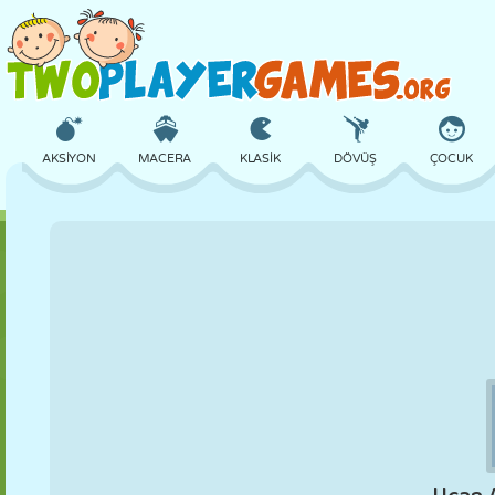
AKSIYON
MACERA
KLASIK
DÖVÜŞ
ÇOCUK
3D
UÇAK
UZAYLI
DENGE
BASKETBOL
KALE
SATRANÇ
ÇILGIN
SAVUNMA
DINOZOR
KIZ
GOLF
ATLAMA
MATEMATIK
LABIRENT