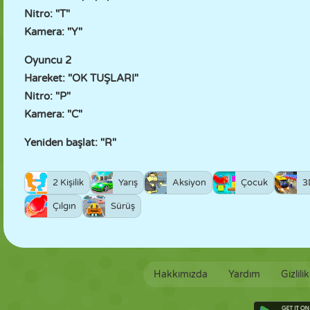
Nitro: "T"
Kamera: "Y"
Oyuncu 2
Hareket: "OK TUŞLARI"
Nitro: "P"
Kamera: "C"
Yeniden başlat: "R"
2 Kişilik
Yarış
Aksiyon
Çocuk
3
Çılgın
Sürüş
Hakkımızda
Yardım
Gizlili