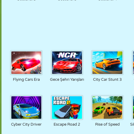
Flying Cars Era
Gece Şehri Yarışları
City Car Stunt 3
Cyber City Driver
Escape Road 2
Rise of Speed
Si