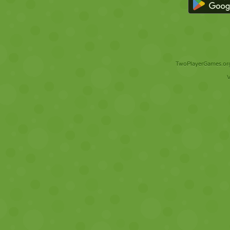
TwoPlayerGames.org 
V