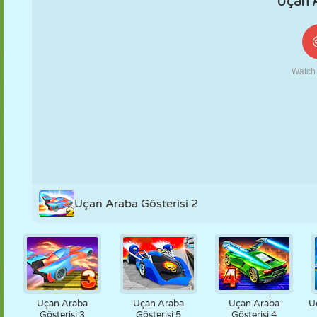
KUKLA
BULMACA
REAKSIYON
RETRO
ROBOT
STRATEJI
BECERI
TANK
TENIS
TIC TAC TOE
Uçan Araba Gösterisi 2
Uçan Araba
Uçan Araba
Uçan Araba
U
Gösterisi 3
Gösterisi 5
Gösterisi 4