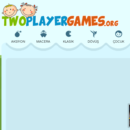
AKSIYON
MACERA
KLASIK
DÖVÜŞ
ÇOCUK
3D
UÇAK
UZAYLI
DENGE
BASKETBOL
KALE
SATRANÇ
ÇILGIN
SAVUNMA
DINOZOR
KIZ
GOLF
ATLAMA
MATEMATIK
LABIRENT