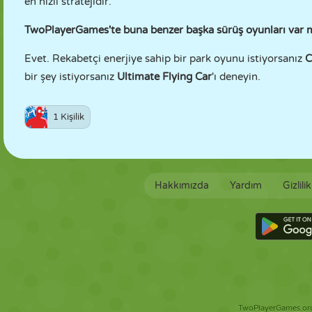
en hızlı stratejidir.
TwoPlayerGames'te buna benzer başka sürüş oyunları var 
Evet. Rekabetçi enerjiye sahip bir park oyunu istiyorsanız
C
bir şey istiyorsanız
Ultimate Flying Car
'ı deneyin.
1 Kişilik
Hakkımızda
Yardım
Gizlili
TwoPlayerGames.org 