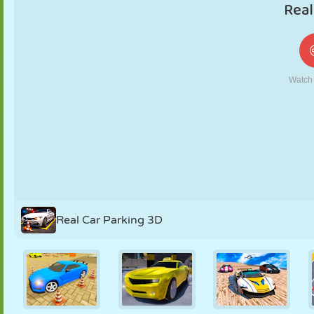
KUKLA
BULMACA
REAKSIYON
RETRO
ROBOT
STRATEJI
BECERI
TANK
TENIS
TIC TAC TOE
Real Car Parking 3D