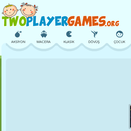
AKSIYON
MACERA
KLASIK
DÖVÜŞ
ÇOCUK
3D
UÇAK
UZAYLI
DENGE
BASKETBOL
KALE
SATRANÇ
ÇILGIN
SAVUNMA
DINOZOR
KIZ
GOLF
ATLAMA
MATEMATIK
LABIRENT