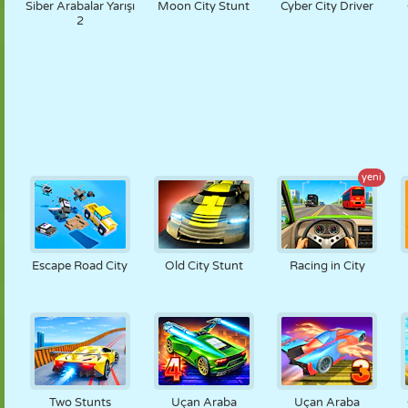
Siber Arabalar Yarışı
Moon City Stunt
Cyber City Driver
2
yeni
Escape Road City
Old City Stunt
Racing in City
Two Stunts
Uçan Araba
Uçan Araba