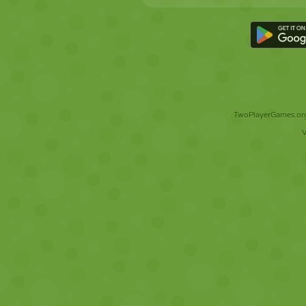
TwoPlayerGames.org 
V