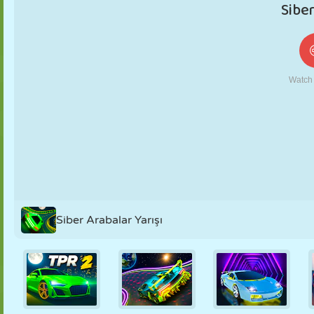
KUKLA
BULMACA
REAKSIYON
RETRO
ROBOT
STRATEJI
BECERI
TANK
TENIS
TIC TAC TOE
Siber Arabalar Yarışı