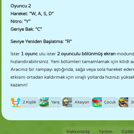
Oyuncu 2
Hareket: "W, A, S, D"
Nitro: "Y"
Geriye Bak: "C"
Seviye Yeniden Başlatma: "R"
İster
1 oyunc
ulu ister
2 oyunculu bölünmüş ekran
modunda o
hızlandırabilirsiniz. Yeni bölümleri tamamlamak için kilidi 
Aracınız bir rampayı aştığında, sağa veya sola hareket edere
etkisini ortadan kaldırmak için virajlı yollarda hızınızı yü
kazanın!
2 Kişilik
Yarış
Aksiyon
Çocuk
3
Hakkımızda
Yardım
Gizlili