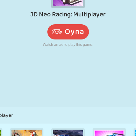
RETRO
ROBOT
KOŞU
OKUL
ATIŞ
TENIS
TIC TAC TOE
DOKUNMATIK
KULE
KAMYON
player