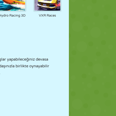
Hydro Racing 3D
VXR Races
şlar yapabileceğiniz devasa
şınızla birlikte oynayabilir
.