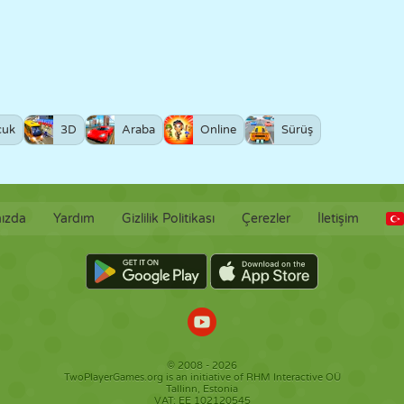
cuk
3D
Araba
Online
Sürüş
ızda
Yardım
Gizlilik Politikası
Çerezler
İletişim
© 2008 - 2026
TwoPlayerGames.org is an initiative of RHM Interactive OÜ
Tallinn, Estonia
VAT: EE 102120545