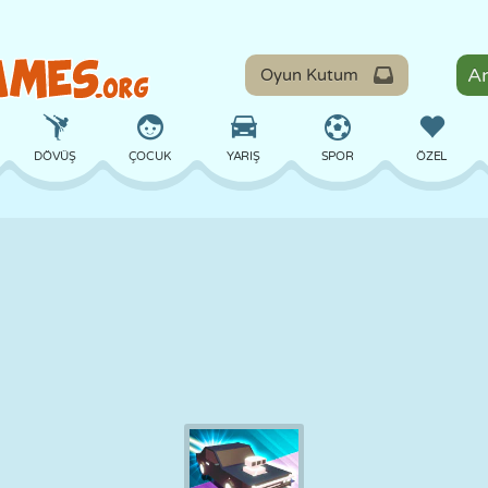
Oyun Kutum
DÖVÜŞ
ÇOCUK
YARIŞ
SPOR
ÖZEL
DENGE
BASKETBOL
ÇATIŞMA
BILARDO
MASA
SAVUNMA
DINOZOR
SÜRÜŞ
EĞITICI
KAÇIŞ
MATEMATIK
LABIRENT
CANAVAR
MOTOSIKLET
ONLINE