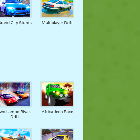
rand City Stunts
Multiplayer Drift
wo Lambo Rivals:
Africa Jeep Race
Drift