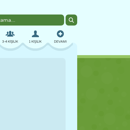
3-4 KIŞILIK
1 KIŞILIK
DEVAMI
BOMBACI
TARAYICI
ARABA
UÇUŞ
YEMEK
EĞLENCELI
PIXEL ART
PLATFORM
HAVUZ