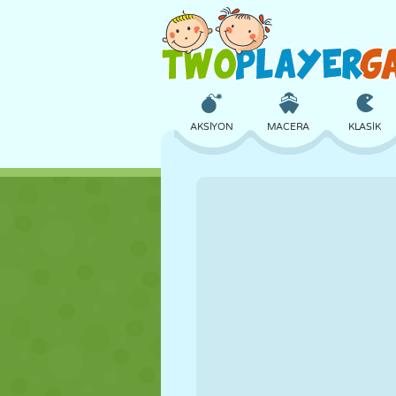
AKSIYON
MACERA
KLASIK
3D
UÇAK
UZAYLI
KALE
SATRANÇ
ÇILGIN
KIZ
GOLF
ATLAMA