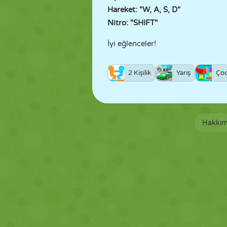
Hareket: "W, A, S, D"
Nitro: "SHIFT"
İyi eğlenceler!
2 Kişilik
Yarış
Ço
Hakkım