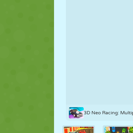
KUKLA
BULMACA
REAKSIYON
STRATEJI
BECERI
TANK
3D Neo Racing: Multi