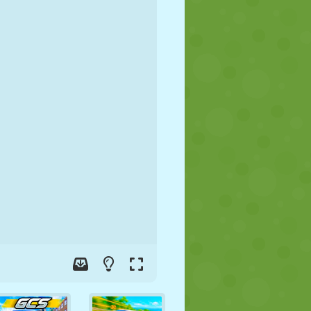
FUTBOL
UZAY
ÇÖP ADAM
SAVAŞ
GÜREŞ
ZOMBI