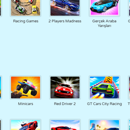
Racing Games
2 Players Madness
Gerçek Araba
G
Yarışları
Minicars
Red Driver 2
GT Cars City Racing
T