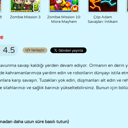
8
Zombie Mission 3
Zombie Mission 10:
Çöp Adam
More Mayhem
Savaşları: İntikam
ge
4.5
Yerleştir
savunma savaşı kaldığı yerden devam ediyor. Ormanın en derin ye
de kahramanlarımıza yardım edin ve robotların dünyayı istila etm
anlara karşı savaşın. Tuzakları yok edin, düşmanları alt edin ve re
 silahlarınızı ve sağlık barınızı yükseltebilirsiniz. Bunun için bö
kmadan daha uzun süre basılı tutun)