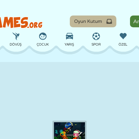
Oyun Kutum
DÖVÜŞ
ÇOCUK
YARIŞ
SPOR
ÖZEL
DENGE
BASKETBOL
ÇATIŞMA
BILARDO
MASA
SAVUNMA
DINOZOR
SÜRÜŞ
EĞITICI
KAÇIŞ
MATEMATIK
LABIRENT
CANAVAR
MOTOSIKLET
ONLINE