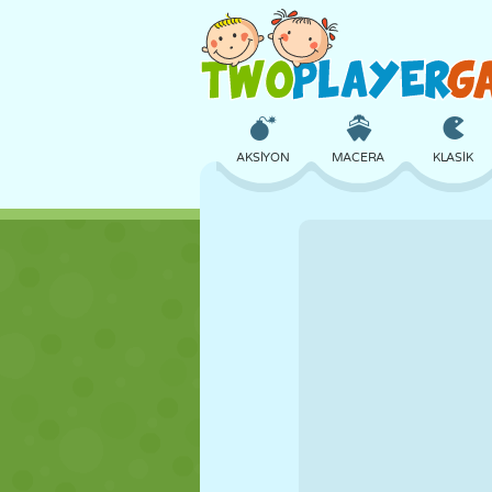
AKSIYON
MACERA
KLASIK
3D
UÇAK
UZAYLI
KALE
SATRANÇ
ÇILGIN
KIZ
GOLF
ATLAMA