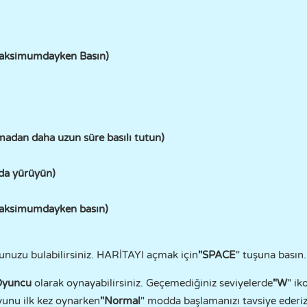
Maksimumdayken Basın)
kmadan daha uzun süre basılı tutun)
da yürüyün)
Maksimumdayken basın)
nuzu bulabilirsiniz. HARİTAYI açmak için
"SPACE
" tuşuna basın.
Oyuncu
olarak oynayabilirsiniz. Geçemediğiniz seviyelerde
"W
" i
oyunu ilk kez oynarken
"Normal
" modda başlamanızı tavsiye ederiz