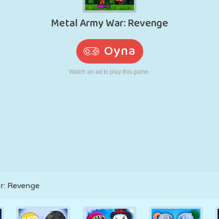
RETRO
ROBOT
KOŞU
OKUL
ATIŞ
TENIS
TIC TAC TOE
DOKUNMATIK
KULE
KAMYON
r: Revenge