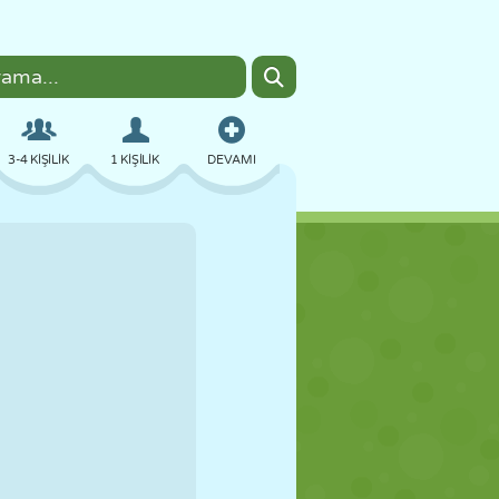
3-4 KIŞILIK
1 KIŞILIK
DEVAMI
BOMBACI
TARAYICI
ARABA
UÇUŞ
YEMEK
EĞLENCELI
PIXEL ART
PLATFORM
HAVUZ