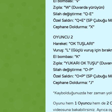
El bombası: "V"
Zıpla: "W" (Duvarda yürüyün)
Silah değiştirme: "Q-E"
Özel Saldırı: "Q+E" (SP Çubuğu 
Cephane Doldurma: "X"
OYUNCU 2
Hareket: "OK TUŞLARI"
Vuruş: "L" (Güçlü vuruş için bıra
El bombası: "K"
Zıpla: "YUKARI OK TUŞU" (Duvar
Silah değiştirme: "O-P"
Özel Saldırı: "O+P" (SP Çubuğu 
Cephane Doldurma: "J"
*Kaybolduğunuzda her zaman yolu
Oyunu hem
1 Oyuncu
hem de
2 
videosuna bakabilirsiniz. Ayrıca 