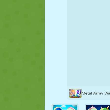
KUKLA
BULMACA
REAKSIYON
STRATEJI
BECERI
TANK
Metal Army Wa