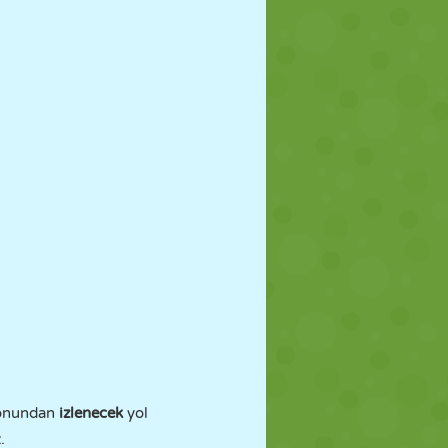
konundan
izlenecek
yol
.