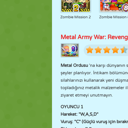
Zombie Mission 2
Zombie Mission 
Metal Army War: Reven
Metal Ordusu
'na karşı dünyanın 
şeyler planlıyor. İntikam bölümün
silahlarınızı kullanarak yeni düşm
topladığınız metalik malzemeler ile
ziyaret etmeyi unutmayın.
OYUNCU 1
Hareket: "W,A,S,D"
Vuruş: "C" (Güçlü vuruş için bıra