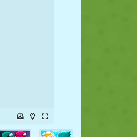
FUTBOL
UZAY
ÇÖP ADAM
SAVAŞ
GÜREŞ
ZOMBI