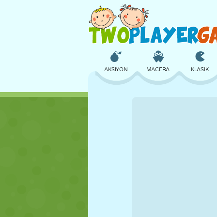
AKSIYON
MACERA
KLASIK
3D
UÇAK
UZAYLI
KALE
SATRANÇ
ÇILGIN
KIZ
GOLF
ATLAMA