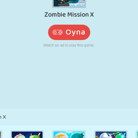
RETRO
ROBOT
KOŞU
OKUL
ATIŞ
TENIS
TIC TAC TOE
DOKUNMATIK
KULE
KAMYON
n X