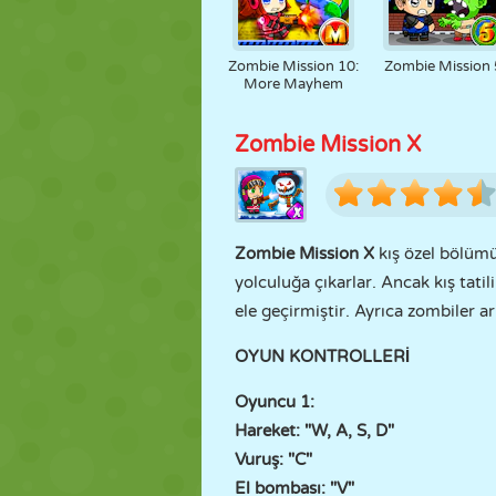
Zombie Mission 10:
Zombie Mission 
More Mayhem
Zombie Mission X
Zombie Mission X
kış özel bölüm
yolculuğa çıkarlar. Ancak kış tati
ele geçirmiştir. Ayrıca zombiler ar
OYUN KONTROLLERİ
Oyuncu 1:
Hareket: "W, A, S, D"
Vuruş: "C"
El bombası: "V"