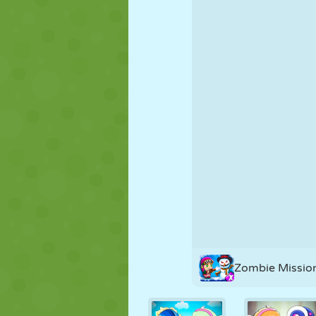
KUKLA
BULMACA
REAKSIYON
STRATEJI
BECERI
TANK
Zombie Missio