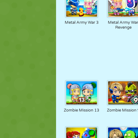
Metal Army War 3
Metal Army War
Revenge
Zombie Mission 13
Zombie Mission 