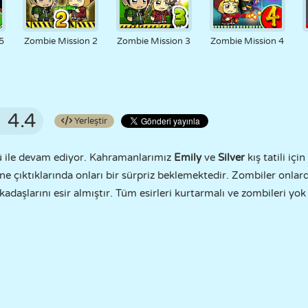
5
Zombie Mission 2
Zombie Mission 3
Zombie Mission 4
4.4
Yerleştir
ü ile devam ediyor. Kahramanlarımız
Emily
ve
Silver
kış tatili içi
line çıktıklarında onları bir sürpriz beklemektedir. Zombiler onla
kadaşlarını esir almıştır. Tüm esirleri kurtarmalı ve zombileri yok