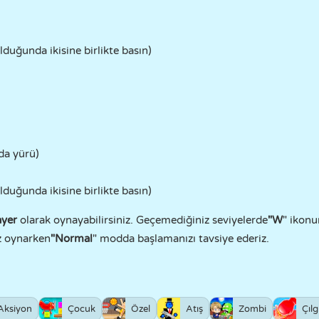
uğunda ikisine birlikte basın)
da yürü)
uğunda ikisine birlikte basın)
ayer
olarak oynayabilirsiniz. Geçemediğiniz seviyelerde
"W
" ikon
ez oynarken
"Normal
" modda başlamanızı tavsiye ederiz.
Aksiyon
Çocuk
Özel
Atış
Zombi
Çılg