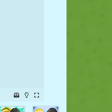
FUTBOL
UZAY
ÇÖP ADAM
SAVAŞ
GÜREŞ
ZOMBI