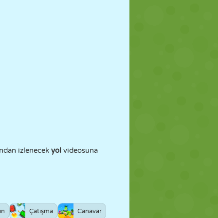
undan izlenecek
yol
videosuna
ın
Çatışma
Canavar