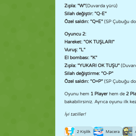
Zıpla: "W"
(Duvarda yürü)
Silah değiştir: "Q-E"
Özel saldırı: "Q+E"
(SP Çubuğu dold
Oyuncu 2:
Hareket: "OK TUŞLARI"
Vuruş: "L"
El bombası: "K"
Zıpla: "YUKARI OK TUŞU"
(Duvar
Silah değiştirme: "O-P"
Özel saldırı: "O+P"
(SP Çubuğu dold
Oyunu hem
1 Player
hem de
2 Pl
bakabilirsiniz. Ayrıca oyunu ilk k
İyi tatiller!
2 Kişilik
Macera