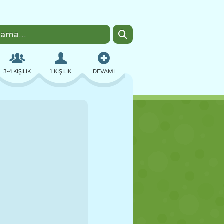
3-4 KIŞILIK
1 KIŞILIK
DEVAMI
BOMBACI
TARAYICI
ARABA
UÇUŞ
YEMEK
EĞLENCELI
PIXEL ART
PLATFORM
HAVUZ