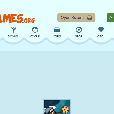
Oyun Kutum
DÖVÜŞ
ÇOCUK
YARIŞ
SPOR
ÖZEL
DENGE
BASKETBOL
ÇATIŞMA
BILARDO
MASA
SAVUNMA
DINOZOR
SÜRÜŞ
EĞITICI
KAÇIŞ
MATEMATIK
LABIRENT
CANAVAR
MOTOSIKLET
ONLINE