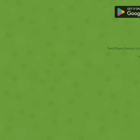
TwoPlayerGames.org 
V