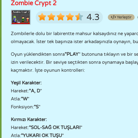
Zombie Crypt 2
4.3
Yerleştir
Zombilerle dolu bir labirentte mahsur kalsaydınız ne yapar
olmayacak. İster tek başınıza ister arkadaşınızla oynayın, b
Oyun yüklendikten sonra
"PLAY
" butonuna tıklayın ve bir s
izin verilecektir. Bir seviye seçtikten sonra oynamaya başl
kaçmaktır. İşte oyunun kontrolleri:
Yeşil Karakter:
Hareket:
"A, D
"
Atla:
"W
"
Fonksiyon:
"S
"
Kırmızı Karakter:
Hareket:
"SOL-SAĞ OK TUŞLARI
"
Atla:
"YUKARI OK TUŞU
"