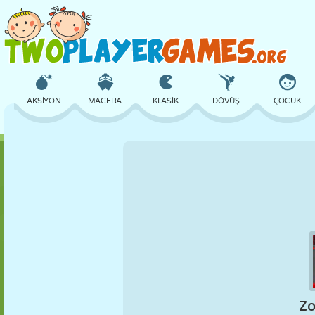
AKSIYON
MACERA
KLASIK
DÖVÜŞ
ÇOCUK
3D
UÇAK
UZAYLI
DENGE
BASKETBOL
KALE
SATRANÇ
ÇILGIN
SAVUNMA
DINOZOR
KIZ
GOLF
ATLAMA
MATEMATIK
LABIRENT