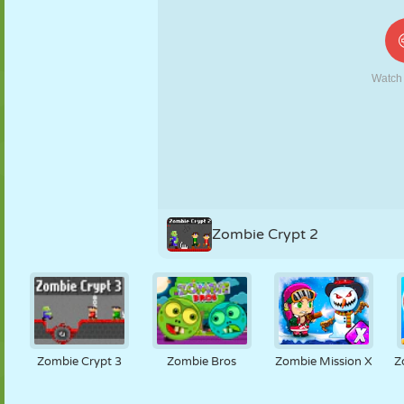
KUKLA
BULMACA
REAKSIYON
RETRO
ROBOT
STRATEJI
BECERI
TANK
TENIS
TIC TAC TOE
Zombie Crypt 2
Zombie Crypt 3
Zombie Bros
Zombie Mission X
Z