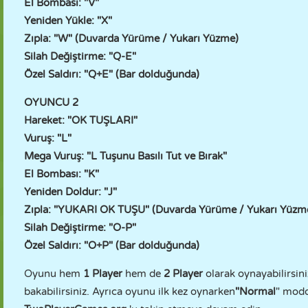
El Bombası: "V"
Yeniden Yükle: "X"
Zıpla: "W" (Duvarda Yürüme / Yukarı Yüzme)
Silah Değiştirme: "Q-E"
Özel Saldırı: "Q+E" (Bar dolduğunda)
OYUNCU 2
Hareket: "OK TUŞLARI"
Vuruş: "L"
Mega Vuruş: "L Tuşunu Basılı Tut ve Bırak"
El Bombası: "K"
Yeniden Doldur: "J"
Zıpla: "YUKARI OK TUŞU" (Duvarda Yürüme / Yukarı Yüzm
Silah Değiştirme: "O-P"
Özel Saldırı: "O+P"
(Bar dolduğunda)
Oyunu hem
1 Player
hem de
2 Player
olarak oynayabilirsin
bakabilirsiniz. Ayrıca oyunu ilk kez oynarken
"Normal
" modd