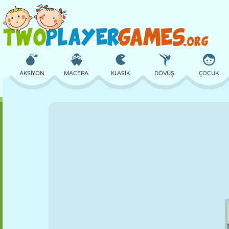
AKSIYON
MACERA
KLASIK
DÖVÜŞ
ÇOCUK
3D
UÇAK
UZAYLI
DENGE
BASKETBOL
KALE
SATRANÇ
ÇILGIN
SAVUNMA
DINOZOR
KIZ
GOLF
ATLAMA
MATEMATIK
LABIRENT