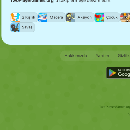
TwoPlayerGames.org
'u takip etmeye devam edin.
2 Kişilik
Macera
Aksiyon
Çocuk
Savaş
Hakkımızda
Yardım
Gizlili
TwoPlayerGames.org 
V