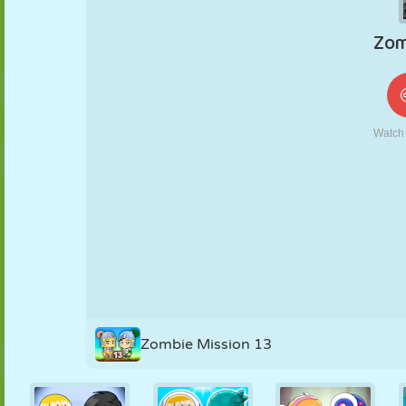
KUKLA
BULMACA
REAKSIYON
RETRO
ROBOT
STRATEJI
BECERI
TANK
TENIS
TIC TAC TOE
Zombie Mission 13