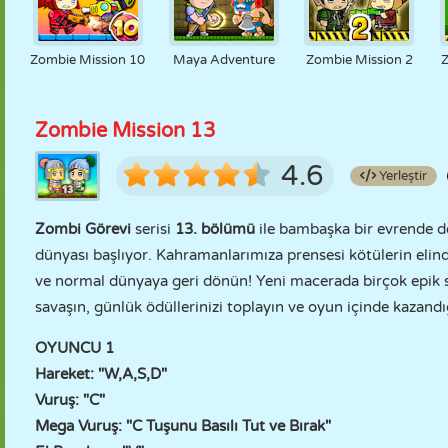
Zombie Mission 10
Maya Adventure
Zombie Mission 2
Zombie Mission 13
4.6
Yerleştir
Zombi Görevi
serisi
13. bölümü
ile bambaşka bir evrende 
dünyası başlıyor. Kahramanlarımıza prensesi kötülerin elind
ve normal dünyaya geri dönün! Yeni macerada birçok epik sil
savaşın, günlük ödüllerinizi toplayın ve oyun içinde kazandı
OYUNCU 1
Hareket: "W,A,S,D"
Vuruş: "C"
Mega Vuruş: "C Tuşunu Basılı Tut ve Bırak"