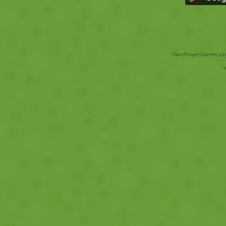
TwoPlayerGames.org 
V