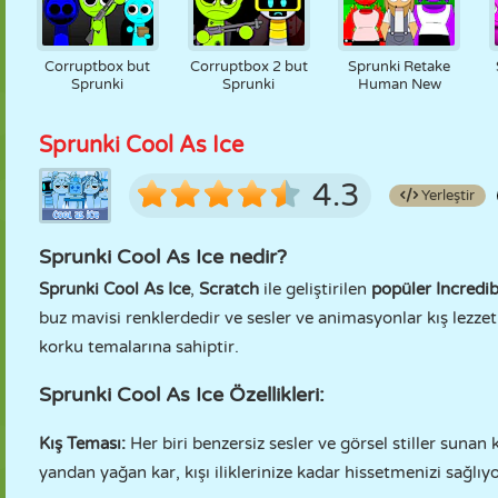
Corruptbox but
Corruptbox 2 but
Sprunki Retake
Sprunki
Sprunki
Human New
Sprunki Cool As Ice
4.3
Yerleştir
Sprunki Cool As Ice nedir?
Sprunki Cool As Ice
,
Scratch
ile geliştirilen
popüler Incredi
buz mavisi renklerdedir ve sesler ve animasyonlar kış lezze
korku temalarına sahiptir.
Sprunki Cool As Ice Özellikleri:
Kış Teması:
Her biri benzersiz sesler ve görsel stiller sunan
yandan yağan kar, kışı iliklerinize kadar hissetmenizi sağlıyo