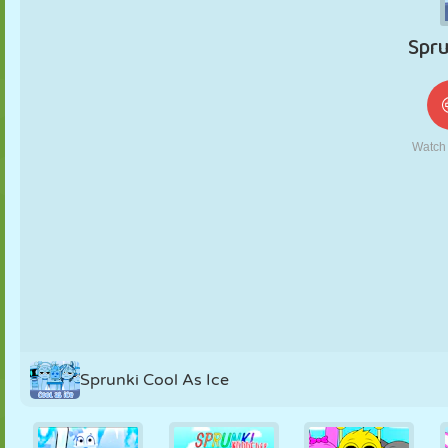
KUKLA
BULMACA
REAKSIYON
RETRO
ROBOT
STRATEJI
BECERI
TANK
TENIS
TIC TAC TOE
Sprunki Cool As Ice