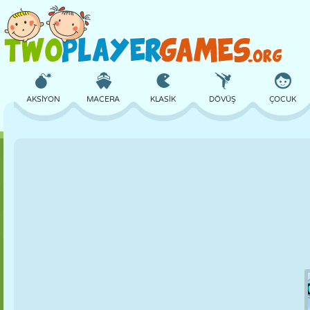
AKSIYON
MACERA
KLASIK
DÖVÜŞ
ÇOCUK
3D
UÇAK
UZAYLI
DENGE
BASKETBOL
KALE
SATRANÇ
ÇILGIN
SAVUNMA
DINOZOR
KIZ
GOLF
ATLAMA
MATEMATIK
LABIRENT