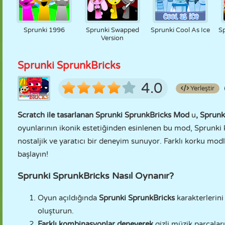
Sprunki 1996
Sprunki Swapped
Sprunki Cool As Ice
Sp
Version
Sprunki SprunkBricks
4.0
Yerleştir
Scratch ile tasarlanan Sprunki SprunkBricks Mod
u
,
Sprunk
oyunlarının ikonik estetiğinden esinlenen bu mod, Sprunki ka
nostaljik ve yaratıcı bir deneyim sunuyor. Farklı korku mo
başlayın!
Sprunki SprunkBricks Nasıl Oynanır?
Oyun açıldığında
Sprunki SprunkBricks
karakterlerini
oluşturun.
Farklı kombinasyonlar deneyerek
gizli müzik parçalar