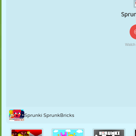
KUKLA
BULMACA
REAKSIYON
RETRO
ROBOT
STRATEJI
BECERI
TANK
TENIS
TIC TAC TOE
Sprunki SprunkBricks