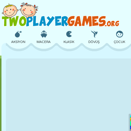
AKSIYON
MACERA
KLASIK
DÖVÜŞ
ÇOCUK
3D
UÇAK
UZAYLI
DENGE
BASKETBOL
KALE
SATRANÇ
ÇILGIN
SAVUNMA
DINOZOR
KIZ
GOLF
ATLAMA
MATEMATIK
LABIRENT