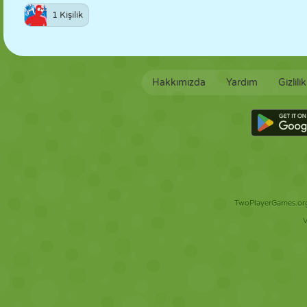
1 Kişilik
Hakkımızda
Yardım
Gizlili
TwoPlayerGames.org 
V