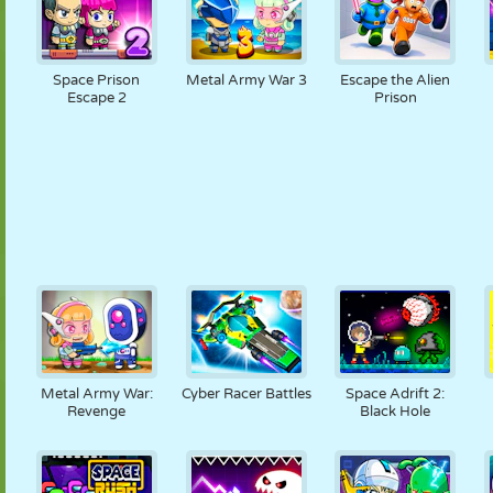
Space Prison
Metal Army War 3
Escape the Alien
Escape 2
Prison
Metal Army War:
Cyber Racer Battles
Space Adrift 2:
Revenge
Black Hole