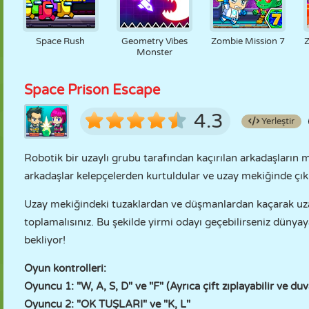
Space Rush
Geometry Vibes
Zombie Mission 7
Monster
Space Prison Escape
4.3
Yerleştir
Robotik bir uzaylı grubu tarafından kaçırılan arkadaşların 
arkadaşlar kelepçelerden kurtuldular ve uzay mekiğinde çık
Uzay mekiğindeki tuzaklardan ve düşmanlardan kaçarak uzay
toplamalısınız. Bu şekilde yirmi odayı geçebilirseniz dünyay
bekliyor!
Oyun kontrolleri:
Oyuncu 1: "W, A, S, D" ve "F" (Ayrıca çift zıplayabilir ve duva
Oyuncu 2: "OK TUŞLARI" ve "K, L"