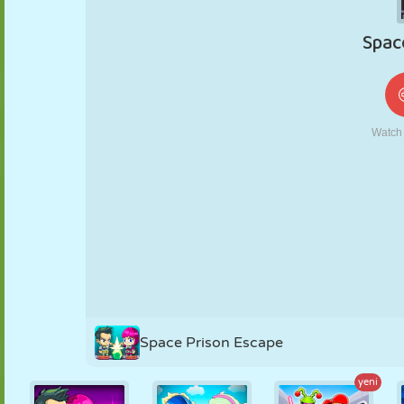
KUKLA
BULMACA
REAKSIYON
RETRO
ROBOT
STRATEJI
BECERI
TANK
TENIS
TIC TAC TOE
Space Prison Escape
yeni