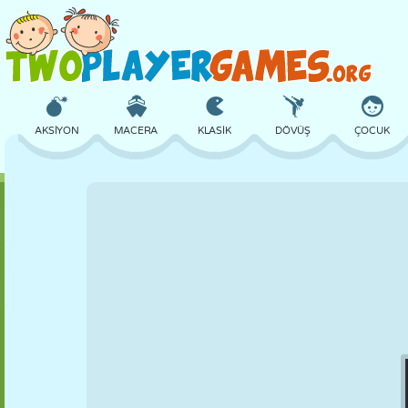
AKSIYON
MACERA
KLASIK
DÖVÜŞ
ÇOCUK
3D
UÇAK
UZAYLI
DENGE
BASKETBOL
KALE
SATRANÇ
ÇILGIN
SAVUNMA
DINOZOR
KIZ
GOLF
ATLAMA
MATEMATIK
LABIRENT