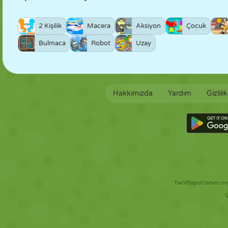
2 Kişilik
Macera
Aksiyon
Çocuk
Bulmaca
Robot
Uzay
Hakkımızda
Yardım
Gizlili
TwoPlayerGames.org 
V