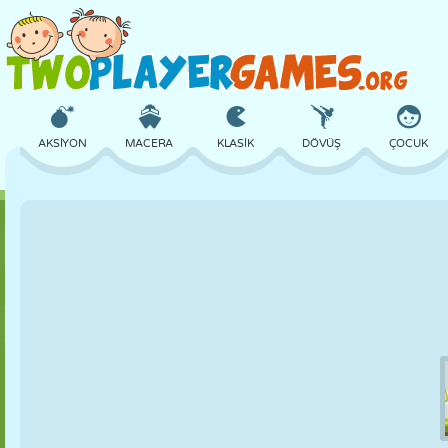
AKSIYON
MACERA
KLASIK
DÖVÜŞ
ÇOCUK
3D
UÇAK
UZAYLI
DENGE
BASKETBOL
KALE
SATRANÇ
ÇILGIN
SAVUNMA
DINOZOR
KIZ
GOLF
ATLAMA
MATEMATIK
LABIRENT