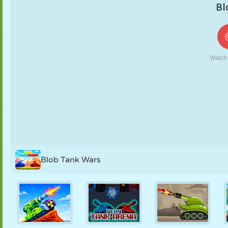
KUKLA
BULMACA
REAKSIYON
RETRO
ROBOT
STRATEJI
BECERI
TANK
TENIS
TIC TAC TOE
Blob Tank Wars