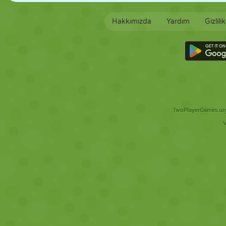
Hakkımızda
Yardım
Gizlili
TwoPlayerGames.org 
V