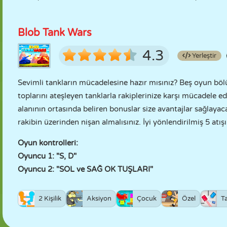
Blob Tank Wars
4.3
Yerleştir
Sevimli tankların mücadelesine hazır mısınız? Beş oyun bölü
toplarını ateşleyen tanklarla rakiplerinize karşı mücadele e
alanının ortasında beliren bonuslar size avantajlar sağlayaca
rakibin üzerinden nişan almalısınız. İyi yönlendirilmiş 5 atış
Oyun kontrolleri:
Oyuncu 1: "S, D"
Oyuncu 2: "SOL ve SAĞ OK TUŞLARI"
2 Kişilik
Aksiyon
Çocuk
Özel
T