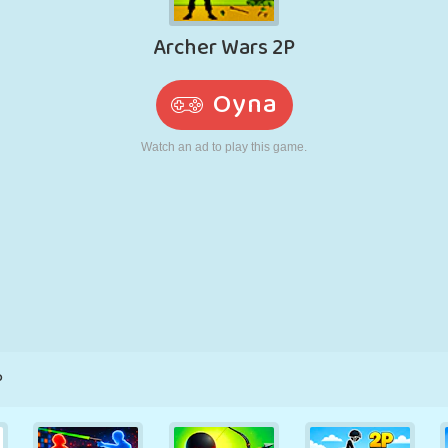
RETRO
ROBOT
KOŞU
OKUL
ATIŞ
TENIS
TIC TAC TOE
DOKUNMATIK
KULE
KAMYON
P