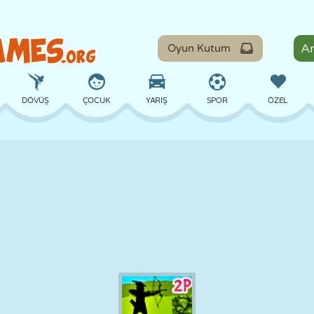
Oyun Kutum
DÖVÜŞ
ÇOCUK
YARIŞ
SPOR
ÖZEL
DENGE
BASKETBOL
ÇATIŞMA
BILARDO
MASA
SAVUNMA
DINOZOR
SÜRÜŞ
EĞITICI
KAÇIŞ
MATEMATIK
LABIRENT
CANAVAR
MOTOSIKLET
ONLINE