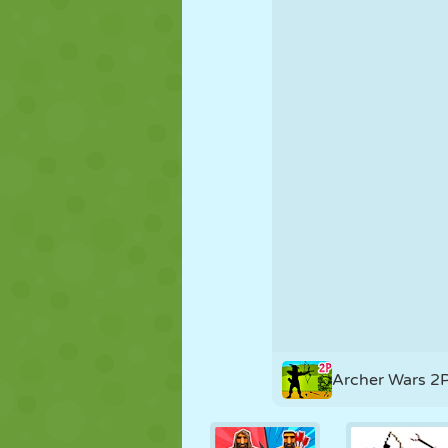
KUKLA
BULMACA
REAKSIYON
STRATEJI
BECERI
TANK
Archer Wars 2