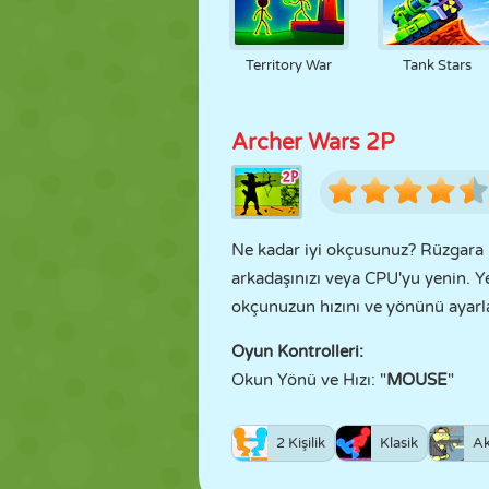
Territory War
Tank Stars
Archer Wars 2P
Ne kadar iyi okçusunuz? Rüzgara k
arkadaşınızı veya CPU'yu yenin. Ye
okçunuzun hızını ve yönünü ayarlaya
Oyun Kontrolleri:
Okun Yönü ve Hızı: "
MOUSE
"
2 Kişilik
Klasik
Ak