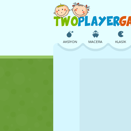
AKSIYON
MACERA
KLASIK
3D
UÇAK
UZAYLI
KALE
SATRANÇ
ÇILGIN
KIZ
GOLF
ATLAMA