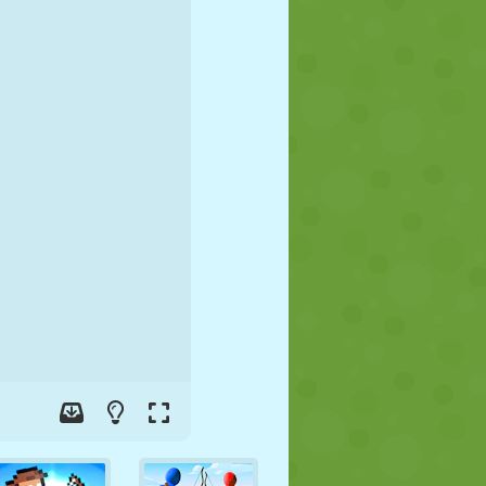
FUTBOL
UZAY
ÇÖP ADAM
SAVAŞ
GÜREŞ
ZOMBI