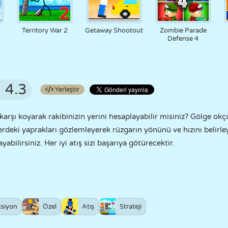
Territory War 2
Getaway Shootout
Zombie Parade
Defense 4
4.3
Yerleştir
arşı koyarak rakibinizin yerini hesaplayabilir misiniz? Gölge ok
rdeki yaprakları gözlemleyerek rüzgarın yönünü ve hızını belirley
bilirsiniz. Her iyi atış sizi başarıya götürecektir.
siyon
Özel
Atış
Strateji