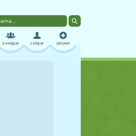
3-4 KIŞILIK
1 KIŞILIK
DEVAMI
BOMBACI
TARAYICI
ARABA
UÇUŞ
YEMEK
EĞLENCELI
PIXEL ART
PLATFORM
HAVUZ