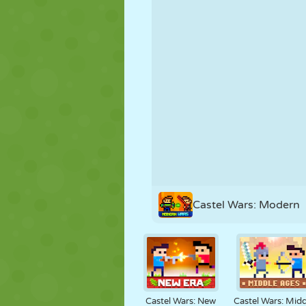
KUKLA
BULMACA
REAKSIYON
STRATEJI
BECERI
TANK
Castel Wars: Modern
Castel Wars: New
Castel Wars: Midd