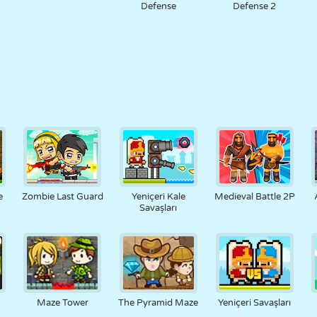
Defense
Defense 2
e
Zombie Last Guard
Yeniçeri Kale
Medieval Battle 2P
Savaşları
Maze Tower
The Pyramid Maze
Yeniçeri Savaşları