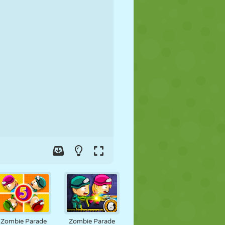
FUTBOL
UZAY
ÇÖP ADAM
SAVAŞ
GÜREŞ
ZOMBI
Zombie Parade
Zombie Parade