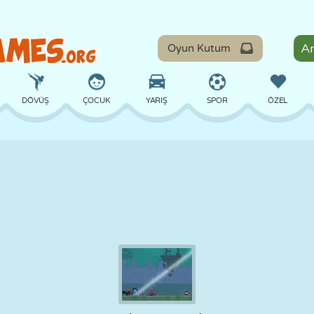
Oyun Kutum
DÖVÜŞ
ÇOCUK
YARIŞ
SPOR
ÖZEL
DENGE
BASKETBOL
ÇATIŞMA
BILARDO
MASA
SAVUNMA
DINOZOR
SÜRÜŞ
EĞITICI
KAÇIŞ
MATEMATIK
LABIRENT
CANAVAR
MOTOSIKLET
ONLINE