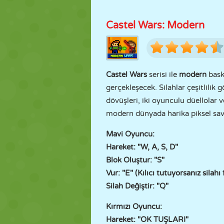
Castel Wars: Modern
Castel Wars
serisi ile
modern
bask
gerçekleşecek. Silahlar çeşitlilik
dövüşleri, iki oyunculu düellolar 
modern dünyada harika piksel sava
Mavi Oyuncu:
Hareket: "W, A, S, D"
Blok Oluştur: "S"
Vur: "E" (Kılıcı tutuyorsanız silahı
Silah Değiştir: "Q"
Kırmızı Oyuncu:
Hareket: "OK TUŞLARI"