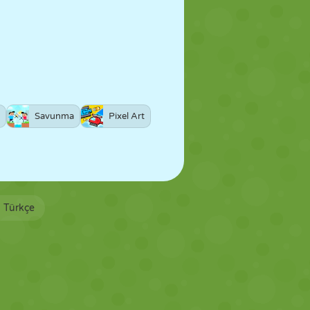
Savunma
Pixel Art
Türkçe