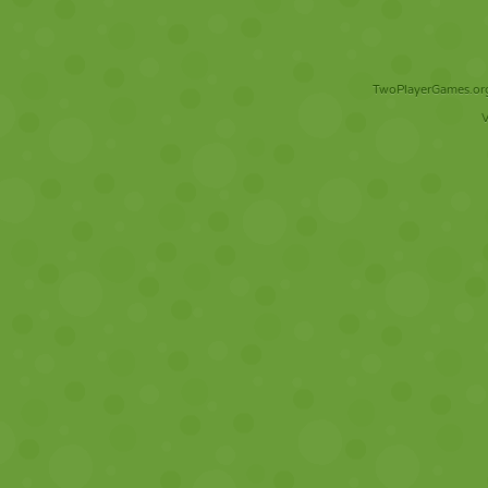
TwoPlayerGames.org 
V