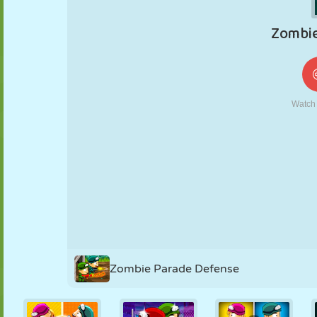
KUKLA
BULMACA
REAKSIYON
RETRO
ROBOT
STRATEJI
BECERI
TANK
TENIS
TIC TAC TOE
Zombie Parade Defense