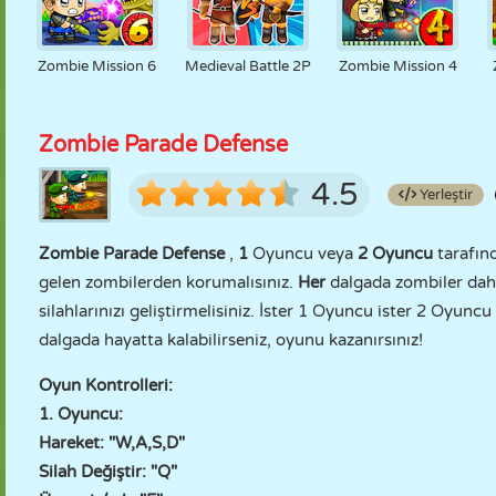
Zombie Mission 6
Medieval Battle 2P
Zombie Mission 4
Zombie Parade Defense
4.5
Yerleştir
Zombie Parade Defense
,
1
Oyuncu veya
2 Oyuncu
tarafın
gelen zombilerden korumalısınız.
Her
dalgada zombiler dah
silahlarınızı geliştirmelisiniz. İster 1 Oyuncu ister 2 Oyu
dalgada hayatta kalabilirseniz, oyunu kazanırsınız!
Oyun Kontrolleri:
1. Oyuncu:
Hareket: "W,A,S,D"
Silah Değiştir: "Q"