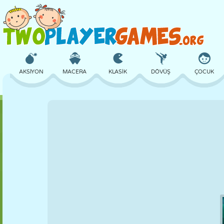
AKSIYON
MACERA
KLASIK
DÖVÜŞ
ÇOCUK
3D
UÇAK
UZAYLI
DENGE
BASKETBOL
KALE
SATRANÇ
ÇILGIN
SAVUNMA
DINOZOR
KIZ
GOLF
ATLAMA
MATEMATIK
LABIRENT