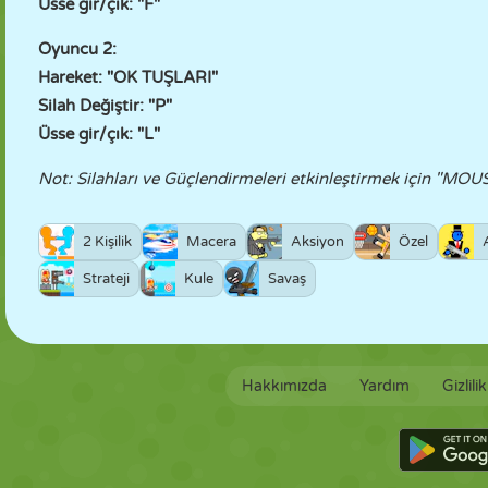
Üsse gir/çık: "F"
Oyuncu 2:
Hareket: "OK TUŞLARI"
Silah Değiştir: "P"
Üsse gir/çık: "L"
Not: Silahları ve Güçlendirmeleri etkinleştirmek için "MOUS
2 Kişilik
Macera
Aksiyon
Özel
Strateji
Kule
Savaş
Hakkımızda
Yardım
Gizlili